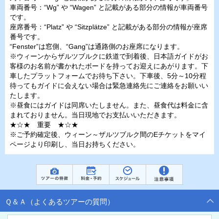
車両番号：“Wg” や “Wagen” と記載がある部分の情報が車両番号
です。
座席番号：“Platz” や “Sitzplätze” と記載がある部分の情報が座席
番号です。
“Fenster”は窓側、“Gang”は通路側のお座席になります。
※ウィーンからザルツブルクに鉄道で到着後、日本語ガイドがお
客様のお名前が書かれたボードを持ってお迎えにあがります。下
車したプラットフォームでお待ち下さい。下車後、5分～10分程
待ってもガイドに会えない場合は緊急連絡先にご連絡をお願いい
たします。
※昼食にはガイドは同席いたしません。また、昼食代は料金に含
まれておりません。当日現地でお支払いいただきます。
★☆★ 重要 ★☆★
※ご予約確定後、ウィーン～ザルツブルク間のEチケットをマイ
ページより印刷し、当日お持ちください。
Ｑ＆Ａ（よくあるツアーの質問）