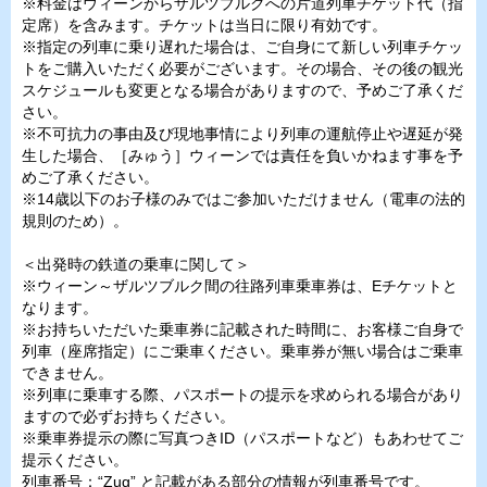
※料金はウィーンからザルツブルクへの片道列車チケット代（指
定席）を含みます。チケットは当日に限り有効です。
※指定の列車に乗り遅れた場合は、ご自身にて新しい列車チケッ
トをご購入いただく必要がございます。その場合、その後の観光
スケジュールも変更となる場合がありますので、予めご了承くだ
さい。
※不可抗力の事由及び現地事情により列車の運航停止や遅延が発
生した場合、［みゅう］ウィーンでは責任を負いかねます事を予
めご了承ください。
※14歳以下のお子様のみではご参加いただけません（電車の法的
規則のため）。
＜出発時の鉄道の乗車に関して＞
※ウィーン～ザルツブルク間の往路列車乗車券は、Eチケットと
なります。
※お持ちいただいた乗車券に記載された時間に、お客様ご自身で
列車（座席指定）にご乗車ください。乗車券が無い場合はご乗車
できません。
※列車に乗車する際、パスポートの提示を求められる場合があり
ますので必ずお持ちください。
※乗車券提示の際に写真つきID（パスポートなど）もあわせてご
提示ください。
列車番号：“Zug” と記載がある部分の情報が列車番号です。