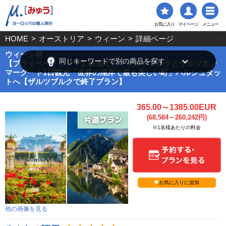
お気に入り
マイページ
メニュー
HOME
>
オーストリア
>
ウィーン
>
詳細ページ
ウィーン発
emoji_objects
keyboard_arrow_down
同じキーワードで別の商品を探す
【プライベートツアー】鉄道で行くザルツブルクとザルツカン
マーグート1日観光「世界の湖岸で最も美しい町」ハルシュタッ
トへ【ザルツブルクで終了プラン】
365.00～1385.00EUR
(68,584～260,242円)
※1名様あたりの料金
お気に入りに追加
他の画像を見る