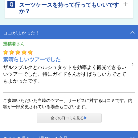
Ｑ
スーツケースを持って行ってもいいです
か？
専用車の車内スペースはトランクも含め、限りがあります。スー
Ａ
ツケースをご持参される予定がある場合は、必ずお申込み時にお
ココがよかった！
知らせください。
投稿者
素晴らしいツアーでした
ザルツブルクとハルシュタットを効率よく観光できるい
いツアーでした、特にガイドさんがすばらしい方でとて
もよかったです。
ご参加いただいた当時のツアー、サービスに対する口コミです。内
容が一部変更されている場合もございます。
全ての口コミを見る
▶