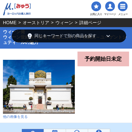
お気に入り
マイページ
メニュー
HOME
>
オーストリア
>
ウィーン
>
詳細ページ
ウィーン発
emoji_objects
keyboard_arrow_down
同じキーワードで別の商品を探す
ウィーン世紀末の芸術と建築にふれる午前観光～ユーゲントシ
ュティールの魅力
予約開始日未定
他の画像を見る