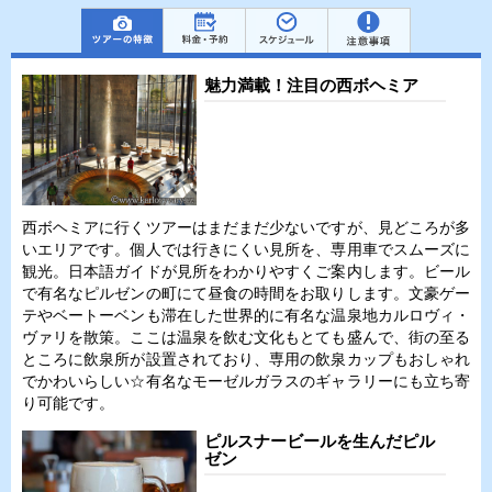
魅力満載！注目の西ボヘミア
西ボヘミアに行くツアーはまだまだ少ないですが、見どころが多
いエリアです。個人では行きにくい見所を、専用車でスムーズに
観光。日本語ガイドが見所をわかりやすくご案内します。ビール
で有名なピルゼンの町にて昼食の時間をお取りします。文豪ゲー
テやベートーベンも滞在した世界的に有名な温泉地カルロヴィ・
ヴァリを散策。ここは温泉を飲む文化もとても盛んで、街の至る
ところに飲泉所が設置されており、専用の飲泉カップもおしゃれ
でかわいらしい☆有名なモーゼルガラスのギャラリーにも立ち寄
り可能です。
ピルスナービールを生んだピル
ゼン