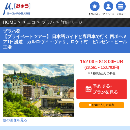
お気に入り
マイページ
メニュー
HOME
>
チェコ
>
プラハ
>
詳細ページ
プラハ発
【プライベートツアー】 日本語ガイドと専用車で行く 西ボヘミ
ア1日漫遊 カルロヴィ・ヴァリ、ロケト村 ピルゼン・ビール
工場
152.00～818.00EUR
(28,561～153,703円)
※1名様あたりの料金
お気に入りに追加
他の画像を見る