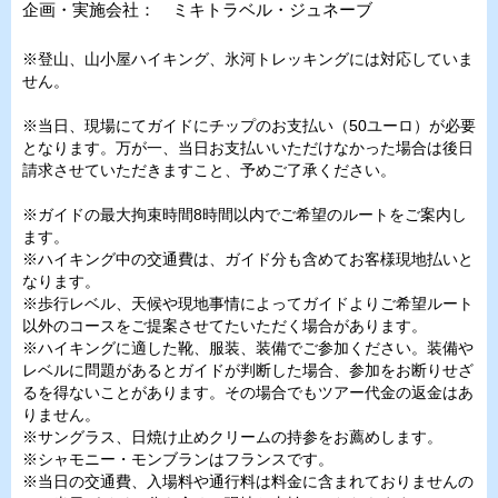
企画・実施会社： ミキトラベル・ジュネーブ
※登山、山小屋ハイキング、氷河トレッキングには対応していま
せん。
※当日、現場にてガイドにチップのお支払い（50ユーロ）が必要
となります。万が一、当日お支払いいただけなかった場合は後日
請求させていただきますこと、予めご了承ください。
※ガイドの最大拘束時間8時間以内でご希望のルートをご案内し
ます。
※ハイキング中の交通費は、ガイド分も含めてお客様現地払いと
なります。
※歩行レベル、天候や現地事情によってガイドよりご希望ルート
以外のコースをご提案させてたいただく場合があります。
※ハイキングに適した靴、服装、装備でご参加ください。装備や
レベルに問題があるとガイドが判断した場合、参加をお断りせざ
るを得ないことがあります。その場合でもツアー代金の返金はあ
りません。
※サングラス、日焼け止めクリームの持参をお薦めします。
※シャモニー・モンブランはフランスです。
※当日の交通費、入場料や通行料は料金に含まれておりませんの