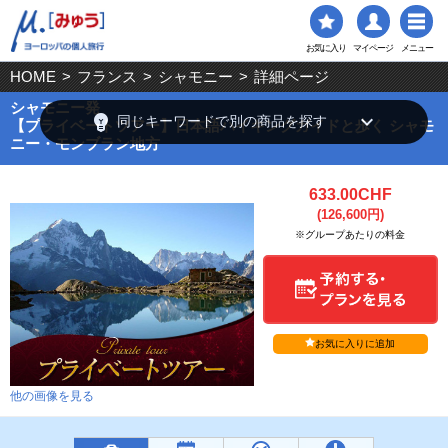
お気に入り
マイページ
メニュー
HOME
>
フランス
>
シャモニー
>
詳細ページ
シャモニー発
emoji_objects
keyboard_arrow_down
同じキーワードで別の商品を探す
【プライベートツアー】日本語ハイキングガイドと歩く シャモ
ニー・モンブラン地方
633.00CHF
(126,600円)
※グループあたりの料金
お気に入りに追加
他の画像を見る