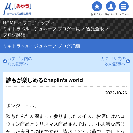
お気に入り
マイページ
メニュー
HOME
>
ブログトップ
>
ミキトラベル・ジュネーブ ブログ一覧
>
観光全般
>
ブログ詳細
ミキトラベル・ジュネーブ ブログ詳細
カテゴリ内の
カテゴリ内の
前の記事へ
次の記事へ
誰もが楽しめるChaplin's world
2022-10-26
ボンジュ－ル、
秋もだんだん深まって参りましたスイス。お店にはハロ
ウィン商品とクリスマス商品並んでおり、不思議な感じ
がした今日この頃ですが、皆さまどうお過ごしでしょう