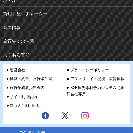
ホテル
貸切手配・チャーター
新着情報
旅行先での注意
よくある質問
►運営会社
►プライバシーポリシー
►標識・約款・旅行条件書
►アフィリエイト提携、広告掲載
►旅行業務取扱料金表
►B2B観光素材予約システム（旅
行会社専用）
►サイト利用規約
►口コミご利用規約