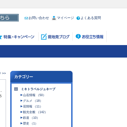
お問い合わせ
マイページ
よくある質問
>>
ミキトラベルジュネーブ
山岳情報 （50）
5
グルメ （18）
花情報 （11）
観光全般 （142）
鉄道 （10）
歴史 （1）