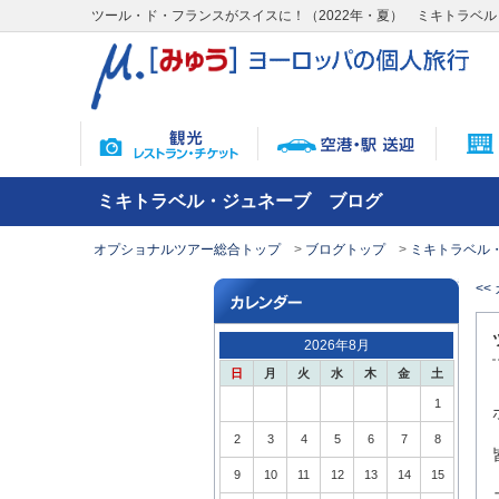
ツール・ド・フランスがスイスに！（2022年・夏） ミキトラベ
ミキトラベル・ジュネーブ ブログ
オプショナルツアー総合トップ
ブログトップ
ミキトラベル
<
2026年8月
日
月
火
水
木
金
土
1
2
3
4
5
6
7
8
9
10
11
12
13
14
15