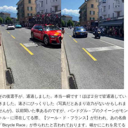
その後選手が、通過しました。本当一瞬です！ほぼ２分で皆通過してい
きました。速さにびっくりした（写真だとあまり迫力がないかもしれま
せんが)。以前聞いた事あるのですが、バンドグル－プのクイーンがモン
トル－に滞在してる際、【ツール・ド・フランス】が行われ、あの名曲
「Bicycle Race」が作られたと言われております。確かにこれを見てる