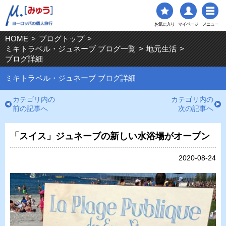
お気に入り
マイページ
メニュー
HOME
>
ブログトップ
>
ミキトラベル・ジュネーブ ブログ一覧
>
地元生活
>
ブログ詳細
ミキトラベル・ジュネーブ ブログ詳細
カテゴリ内の
カテゴリ内の
前の記事へ
次の記事へ
「スイス」ジュネーブの新しい水浴場がオープン
2020-08-24