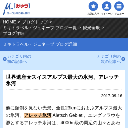
お気に入り
マイページ
メニュー
HOME
>
ブログトップ
>
ミキトラベル・ジュネーブ ブログ一覧
>
観光全般
>
ブログ詳細
ミキトラベル・ジュネーブ ブログ詳細
カテゴリ内の
カテゴリ内の
前の記事へ
次の記事へ
世界遺産★スイスアルプス最大の氷河、アレッチ
氷河
2017-09-16
他に類例を見ない光景、全長23kmにおよぶアルプス最大
の氷河、
アレッチ氷河
Aletsch Gebiet 。ユングフラウを
源とするアレッチ氷河は、4000m級の周辺の山々とあわ