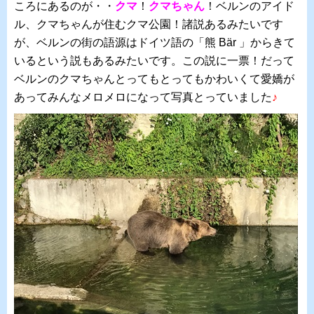
ころにあるのが・・
クマ
！
クマちゃん
！ベルンのアイド
ル、クマちゃんが住むクマ公園！諸説あるみたいです
が、ベルンの街の語源はドイツ語の「熊 Bär 」からきて
いるという説もあるみたいです。この説に一票！だって
ベルンのクマちゃんとってもとってもかわいくて愛嬌が
あってみんなメロメロになって写真とっていました
♪