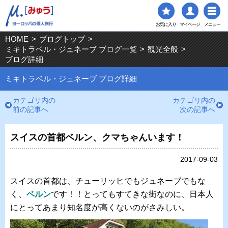
お気に入り
マイページ
メニュー
HOME
>
ブログトップ
>
ミキトラベル・ジュネーブ ブログ一覧
>
観光全般
>
ブログ詳細
ミキトラベル・ジュネーブ ブログ詳細
カテゴリ内の
カテゴリ内の
前の記事へ
次の記事へ
スイスの首都ベルン、クマちゃんいます！
2017-09-03
スイスの首都は、チューリッヒでもジュネーブでもな
く、
ベルン
です！！とってもすてきな街なのに、日本人
にとってあまり知名度が高くないのがさみしい。