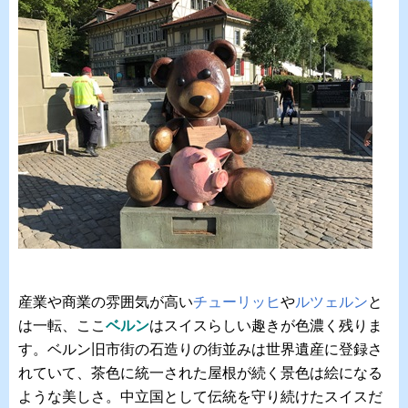
産業や商業の雰囲気が高い
チューリッヒ
や
ルツェルン
と
は一転、ここ
ベルン
はスイスらしい趣きが色濃く残りま
す。ベルン旧市街の石造りの街並みは世界遺産に登録さ
れていて、茶色に統一された屋根が続く景色は絵になる
ような美しさ。中立国として伝統を守り続けたスイスだ