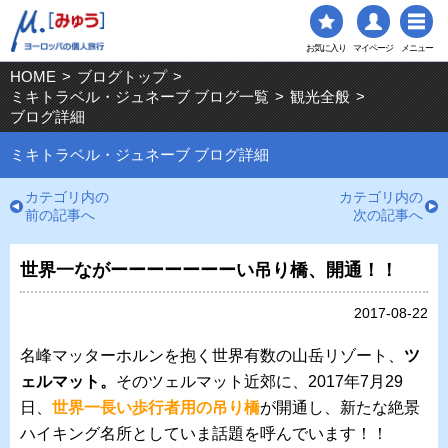
お気に入り
マイページ
メニュー
HOME
>
ブログトップ
>
ミキトラベル・ジュネーブ ブログ一覧
>
観光全般
>
ブログ詳細
ミキトラベル・ジュネーブ ブログ詳細
カテゴリ内の
カテゴリ内の
前の記事へ
次の記事へ
世界一ながーーーーーーーい吊り橋、開通！！
2017-08-22
名峰マッターホルンを抱く世界有数の山岳リゾート、
ツ
ェルマット。
そのツェルマット近郊に、2017年7月29
日、
世界一長い歩行者用の吊り橋
が開通し、新たな絶景
ハイキング名所としていま話題を呼んでいます！！