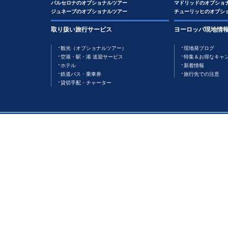
バルセロナのオプショナルツアー
マドリッドのオプショ
ジュネーブのオプショナルツアー
チューリッヒのオプシ
取り扱い旅行サービス
ヨーロッパ現地情
観光（オプショナルツアー）
現地発ブログ
空港・駅・港 送迎サービス
特集＆お得なキャ
ホテル
新着情報
鉄道バス・乗車券
旅行先での注意
貸切手配・チャーター