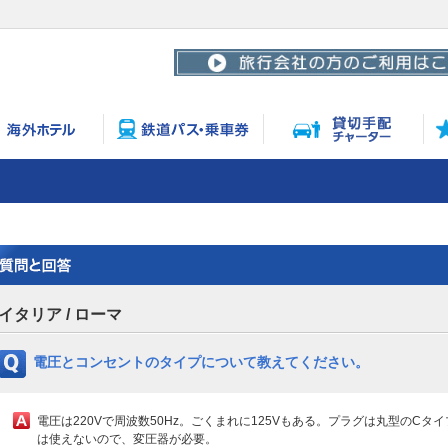
イタリア / ローマ
電圧とコンセントのタイプについて教えてください。
電圧は220Vで周波数50Hz。ごくまれに125Vもある。プラグは丸型のC
は使えないので、変圧器が必要。