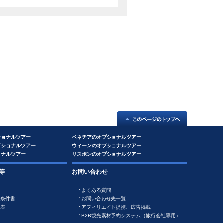
ショナルツアー
ベネチアのオプショナルツアー
プショナルツアー
ウィーンのオプショナルツアー
ョナルツアー
リスボンのオプショナルツアー
等
お問い合わせ
よくある質問
行条件書
お問い合わせ先一覧
金表
アフィリエイト提携、広告掲載
B2B観光素材予約システム（旅行会社専用）