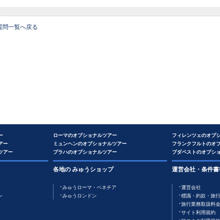
質問一覧へ戻る
ー
ローマのオプショナルツアー
フィレンツェのオプ
アー
ミュンヘンのオプショナルツアー
フランクフルトのオ
ツアー
プラハのオプショナルツアー
ブダペストのオプシ
各地の みゅうショップ
運営会社・条件書
みゅうローマ・ベネチア
運営会社
ン
みゅうロンドン
標識・約款・旅
旅行業務取扱料
サイト利用規約