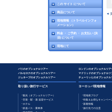
この サイト について
商品について
現地情報 （トラベルインフォ
メーション）
料金 ・ ご予約 ・ お支払い (決
済) について
現地にて
パリのオプショナルツアー
ロンドンのオプショナルツア
バルセロナのオプショナルツアー
マドリッドのオプショナルツ
ジュネーブのオプショナルツアー
チューリッヒのオプショナル
取り扱い旅行サービス
ヨーロッパ現地情報
観光（オプショナルツアー）
現地発ブログ
空港・駅・港 送迎サービス
特集＆お得なキャンペー
ホテル
新着情報
鉄道バス・乗車券
旅行先での注意