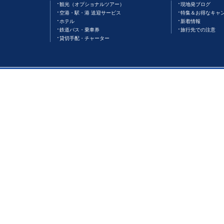
観光（オプショナルツアー）
現地発ブログ
空港・駅・港 送迎サービス
特集＆お得なキャ
ホテル
新着情報
鉄道バス・乗車券
旅行先での注意
貸切手配・チャーター