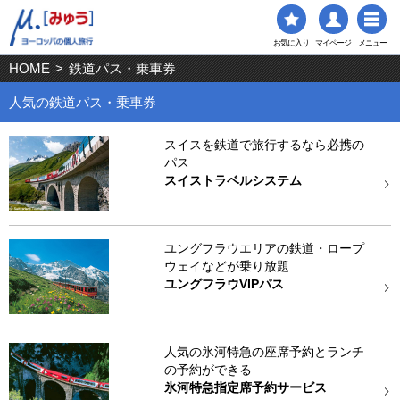
お気に入り
マイページ
メニュー
HOME
>
鉄道パス・乗車券
人気の鉄道パス・乗車券
スイスを鉄道で旅行するなら必携の
パス
スイストラベルシステム
ユングフラウエリアの鉄道・ロープ
ウェイなどが乗り放題
ユングフラウVIPパス
人気の氷河特急の座席予約とランチ
の予約ができる
氷河特急指定席予約サービス