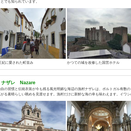
ことでも知られています。
王妃に愛された町並み
かつての城を改修した国営ホテル
●
ナザレ Nazare
独自の習慣と伝統衣装が今も残る風光明媚な海辺の漁村ナザレは、ポルトガル有数の
広がる素晴らしい眺めを見渡せます。漁村だけに新鮮な海の幸も味わえます。イワシ