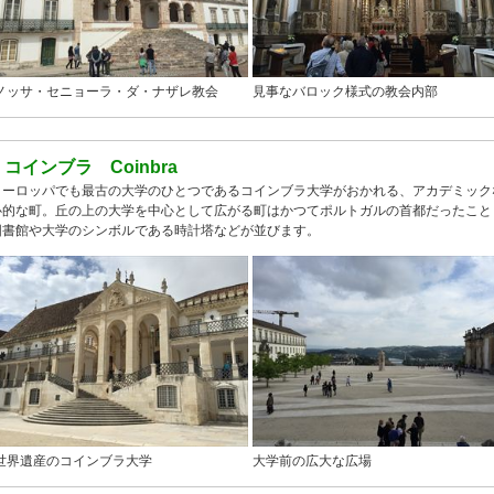
ノッサ・セニョーラ・ダ・ナザレ教会
見事なバロック様式の教会内部
●
コインブラ Coinbra
ヨーロッパでも最古の大学のひとつであるコインブラ大学がおかれる、アカデミック
心的な町。丘の上の大学を中心として広がる町はかつてポルトガルの首都だったこと
図書館や大学のシンボルである時計塔などが並びます。
世界遺産のコインブラ大学
大学前の広大な広場