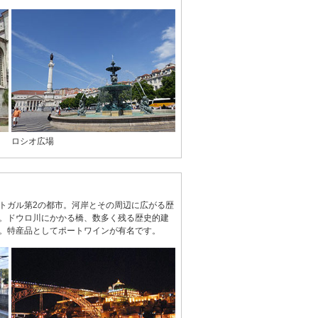
ロシオ広場
トガル第2の都市。河岸とその周辺に広がる歴
。ドウロ川にかかる橋、数多く残る歴史的建
。特産品としてポートワインが有名です。