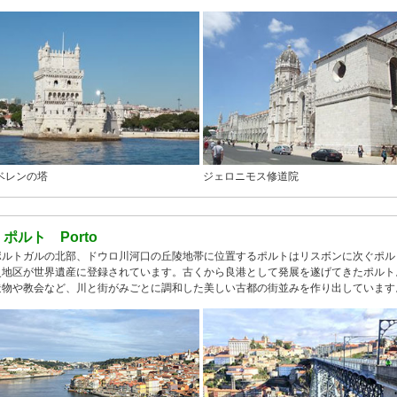
ベレンの塔
ジェロニモス修道院
●
ポルト Porto
ポルトガルの北部、ドウロ川河口の丘陵地帯に位置するポルトはリスボンに次ぐポル
史地区が世界遺産に登録されています。古くから良港として発展を遂げてきたポルト
造物や教会など、川と街がみごとに調和した美しい古都の街並みを作り出しています