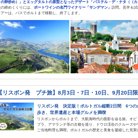
トの卵炒め）」とエッグタルトの原型となったデザート「パステル・デ・ナタ（（カ
旅の締めくくりには、
ポートワインの名門ワイナリー「サンデマン」
訪問。見学＆試
ツアーは、バスでポルトまで移動し、終了します。
【リスボン発 プチ旅】8月3日・7日・10日、9月20
リスボン発 決定版！ポルトガル縦断2日間 6つの
歩き、世界遺産と本場グルメを満喫
リスボンからポルトまで、大航海時代の面影を辿る旅。オビ
ブラ、アマランテ等の古都を巡り、ドウロ渓谷のクルーズや
ご当地料理も満喫。ポルトガルの歴史と美食を凝縮した充実のツ