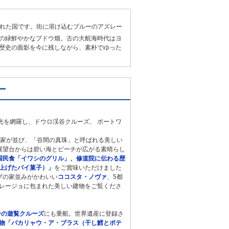
れた国です。街に溶け込むブルーのアズレー
の緑鮮やかなブドウ畑。古の大航海時代はヨ
歴史の面影を今に残しながら、素朴でゆった
ー
光を網羅し、ドウロ渓谷クルーズ、 ポートワ
家が並び、「谷間の真珠」と呼ばれる美しい
展望台からは碧い海とビーチが広がる素晴らし
国民食「イワシのグリル」、修道院に伝わる歴
上げたパイ菓子）」
をご賞味いただけました
プの家並みがかわいい
ココスタ・ノヴァ
、5都
レージョに包まれた美しい建物をご覧くださ
分の遊覧クルーズ
にも乗船。世界遺産に登録さ
物「バカリャウ・ア・ブラス（干し鱈とポテ