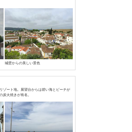
城壁からの美しい景色
リゾート地。展望台からは碧い海とビーチが
の炭火焼きが有名。