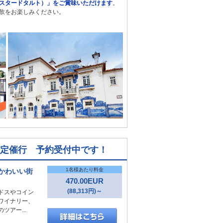
スタードタルト）」をご賞味いただけます
。
飲をお楽しみください。
日限定催行 予約受付中です！
1名様あたり料金
かわいい街
470.00EUR
(88,313円)～
ドスやコイン
ワイナリー、
アー...