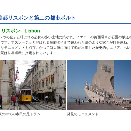
首都リスボンと第二の都市ポルト
●
リスボン Lisbon
「7つの丘」と呼ばれる起伏の多い土地に築かれ、イエローの路面電車が石畳の坂道
街です。アズレージョと呼ばれる装飾タイルで覆われた絵のような家々が軒を連ね、
的なモニュメントも点在。かつて新大陸に向けて船が出港した歴史的なエリア、べレ
道院は世界遺産に指定されています。
坂の街での市民の足トラム
発見のモニュメント