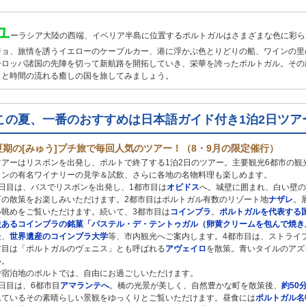
ユ
ーラシア大陸の西端、イベリア半島に位置するポルトガルはさまざまな色に彩ら
ジョ、旅情を誘うイエローのケーブルカー、港に浮かぶ色とりどりの船、ワインの里
ーロッパ諸国の先陣を切って新航路を開拓していき、栄華を誇ったポルトガル。その
りと時間の流れる癒しの国を旅してみましょう。
この夏、一番のおすすめは日本語ガイド付き1泊2日ツア
夏期の[みゅう]プチ旅で毎回人気のツアー！（8・9月の限定催行）
ツアーはリスボンを出発し、ポルトで終了する1泊2日のツアー。主要観光6都市の観
インの有名ワイナリーの見学＆試飲、さらに各地の名物料理も楽しめます。
1日目は、バスでリスボンを出発し、1都市目は
オビドス
へ。城壁に囲まれ、白い壁の
町の散策をお楽しみいただけます。2都市目はポルトガル有数のリゾート地
ナザレ
。
い眺めをご覧いただけます。続いて、3都市目は
コインブラ
。
ポルトガルを代表する
史あるコインブラの銘菓「パステル・デ・テントゥガル（卵黄クリームを包んで焼き
後、
世界遺産のコインブラ大学
等、市内観光へご案内します。4都市目は、ストライ
市目は「ポルトガルのヴェニス」とも呼ばれる
アヴェイロ
を散策。青いタイルのアズ
い。
ご宿泊地のポルトでは、自由にお過ごしいただけます。
2日目は、6都市目
アマランテへ
。橋の光景が美しく、自然豊かな町を散策後、
約50
れているその素晴らしい景観をゆっくりとご覧いただけます。昼食には
ポルトガル名