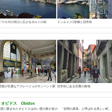
ドウロ川の河口に広がるポルトの街
ドンルイス1世橋と旧市街
壁面が壮麗なアズレージョのサンベント駅
旧市街にある石畳の路地
●
オビドス Obidos
城壁に囲まれたオビドスは白い壁の家が並び、「谷間の真珠」と呼ばれる美しい町。