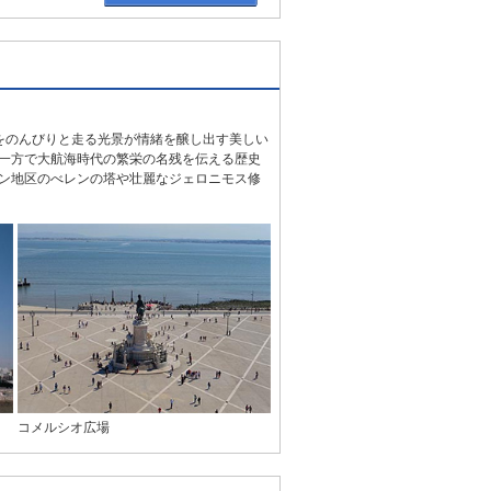
をのんびりと走る光景が情緒を醸し出す美しい
一方で大航海時代の繁栄の名残を伝える歴史
ン地区のべレンの塔や壮麗なジェロニモス修
コメルシオ広場