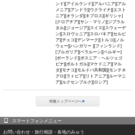
ンド][アイルランド][アルバニア][アル
メニア][アンドラ][ウクライナ][エスト
ニア][オランダ][キプロス][ギリシャ]
[クロアチア][サン・マリノ][ジブラル
タル][ジョージア][スイス][スウェーデ
ン][スロヴェニア][スロバキア][セルビ
ア][チェコ][デンマーク][トルコ][ノル
ウェー][ハンガリー ][フィンランド]
[ブルガリア][ベラルーシ][ベルギー]
[ポーランド][ボスニア・ヘルツェゴ
ビナ][ポルトガル][マケドニア][マル
タ][モナコ][モルドバ共和国][モンテネ
グロ][ラトビア][リトアニア][ルーマニ
ア][ルクセンブルク][ロシア]
特集トップページへ
▶
スマートフォンメニュー
お問い合わせ・旅行相談・各地のみゅう