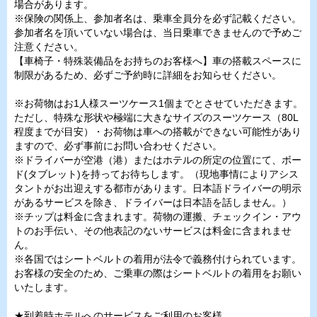
場合があります。
※保険の関係上、参加者名は、乗車全員分を必ず記載ください。
参加者名を頂いていない場合は、当日乗車できませんので予めご
注意ください。
【車椅子・特殊装備品をお持ちのお客様へ】車の搭載スペースに
制限があるため、必ずご予約時に詳細をお知らせください。
※お荷物はお1人様スーツケース1個までとさせていただきます。
ただし、特殊な形状や極端に大きなサイズのスーツケース（80L
程度までが目安）・お荷物は車への搭載ができない可能性があり
ますので、必ず事前にお問い合わせください。
※ドライバーが空港（港）またはホテルの所定の位置にて、ボー
ド(タブレット)を持ってお待ちします。（現地事情によりアシス
タントがお出迎えする都市があります。日本語ドライバーの明示
があるサービスを除き、ドライバーは日本語を話しません。）
※チップは料金に含まれます。荷物の運搬、チェックイン・アウ
トのお手伝い、その他表記のないサービスは料金に含まれませ
ん。
※各国ではシートベルトの着用が法令で義務付けられています。
お客様の安全のため、ご乗車の際はシートベルトの着用をお願い
いたします。
★到着時ホテルへのサービスをご利用のお客様