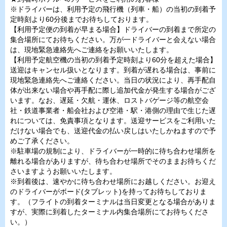
※ドライバーは、利用予定の飛行機（列車・船）の当初の到着予
定時刻より60分後までお待ちしております。
【利用予定便の到着が早まる場合】ドライバーの到着まで所定の
集合場所にてお待ちください。万が一ドライバーと会えない場合
は、現地緊急連絡先へご連絡をお願いいたします。
【利用予定航空機の当初の到着予定時刻より60分を超えた場合】
送迎はキャンセル扱いとなります。到着が遅れる場合は、事前に
現地緊急連絡先へご連絡ください。当日の状況により、再手配自
体が出来ない場合や再手配に際し追加代金が発生する場合がござ
います。なお、遅延・欠航・運休、ロストバゲージ等の航空会
社・鉄道事業者・船会社および空港・駅・港側の理由で生じた遅
れについては、免責事項となります。送迎サービスをご利用いた
だけない場合でも、送迎代金の払い戻しはいたしかねますので予
めご了承ください。
※駐車場の規制により、ドライバーが一時的に待ち合わせ場所を
離れる場合がありますが、待ち合わせ場所でそのままお待ちくだ
さいますようお願いいたします。
※到着後は、速やかに待ち合わせ場所にお越しください。お迎え
のドライバーがボード(タブレット)を持ってお待ちしておりま
す。（フライトの到着ターミナルは当日変更となる場合がありま
すが、実際に到着したターミナル内集合場所にてお待ちくださ
い。）