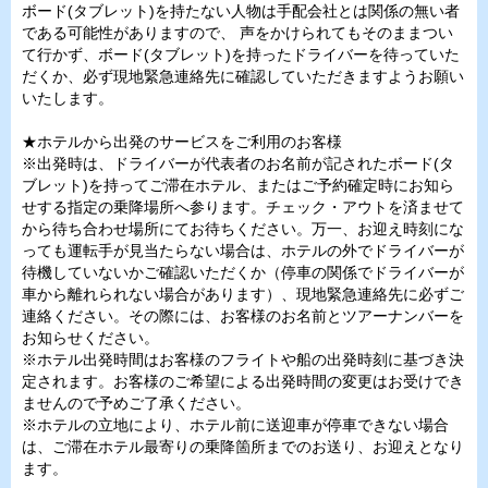
ボード(タブレット)を持たない人物は手配会社とは関係の無い者
である可能性がありますので、 声をかけられてもそのままつい
て行かず、ボード(タブレット)を持ったドライバーを待っていた
だくか、必ず現地緊急連絡先に確認していただきますようお願い
いたします。
★ホテルから出発のサービスをご利用のお客様
※出発時は、ドライバーが代表者のお名前が記されたボード(タ
ブレット)を持ってご滞在ホテル、またはご予約確定時にお知ら
せする指定の乗降場所へ参ります。チェック・アウトを済ませて
から待ち合わせ場所にてお待ちください。万一、お迎え時刻にな
っても運転手が見当たらない場合は、ホテルの外でドライバーが
待機していないかご確認いただくか（停車の関係でドライバーが
車から離れられない場合があります）、現地緊急連絡先に必ずご
連絡ください。その際には、お客様のお名前とツアーナンバーを
お知らせください。
※ホテル出発時間はお客様のフライトや船の出発時刻に基づき決
定されます。お客様のご希望による出発時間の変更はお受けでき
ませんので予めご了承ください。
※ホテルの立地により、ホテル前に送迎車が停車できない場合
は、ご滞在ホテル最寄りの乗降箇所までのお送り、お迎えとなり
ます。