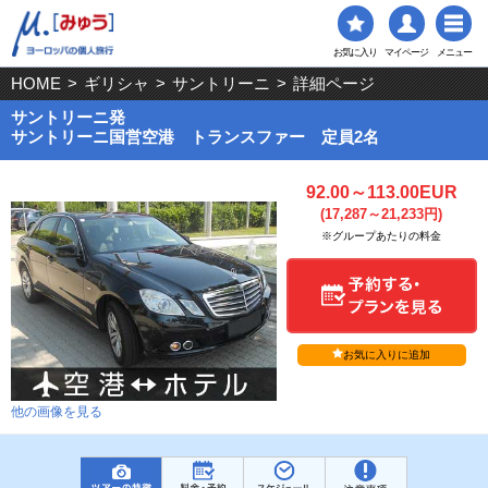
お気に入り
マイページ
メニュー
HOME
>
ギリシャ
>
サントリーニ
>
詳細ページ
サントリーニ発
サントリーニ国営空港 トランスファー 定員2名
92.00～113.00EUR
(17,287～21,233円)
※グループあたりの料金
お気に入りに追加
他の画像を見る