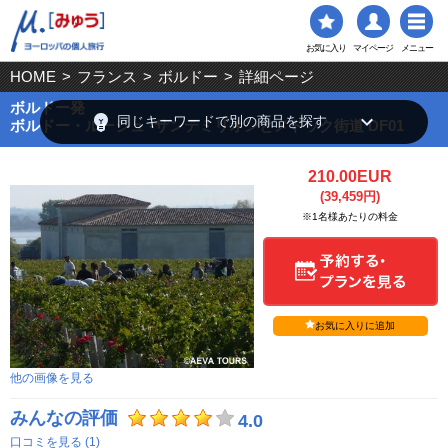
お気に入り
マイページ
メニュー
HOME
>
フランス
>
ボルドー
>
詳細ページ
ボルドー発
emoji_objects
keyboard_arrow_down
同じキーワードで別の商品を探す
ボルドー・ルージュ -サンテミリオンとメドック街道 DF01
210.00EUR
(39,459円)
※1名様あたりの料金
お気に入りに追加
他の画像を見る
みんなの評価
4.0
口コミを見る (1)