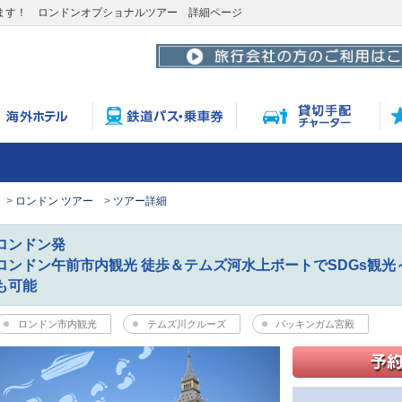
ます！ ロンドンオプショナルツアー 詳細ページ
ロンドン ツアー
ツアー詳細
ロンドン発
ロンドン午前市内観光 徒歩＆テムズ河水上ボートでSDGs観
も可能
ロンドン市内観光
テムズ川クルーズ
バッキンガム宮殿