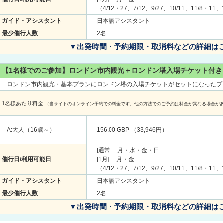
（4/12・27、7/12、9/27、10/11、11/8・11
ガイド・アシスタント
日本語アシスタント
最少催行人数
2名
▼出発時間・予約期限・取消料などの詳細は
【1名様でのご参加】ロンドン市内観光＋ロンドン塔入場チケット付き
ロンドン市内観光・基本プランにロンドン塔の入場チケットがセットになったプ
1名様あたり料金
（当サイトのオンライン予約での料金です。他の方法でのご予約は料金が異なる場合が
A:大人（16歳～）
156.00 GBP （33,946円）
[通常] 月・水・金・日
催行日/利用可能日
[1月] 月・金
（4/12・27、7/12、9/27、10/11、11/8・11
ガイド・アシスタント
日本語アシスタント
最少催行人数
2名
▼出発時間・予約期限・取消料などの詳細は