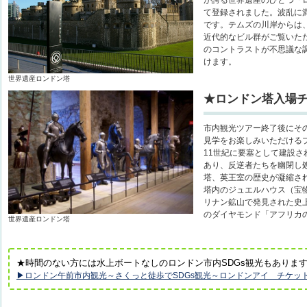
て登録されました。波乱に
です。テムズの川岸からは
近代的なビル群がご覧いた
のコントラストが不思議な
けます。
世界遺産ロンドン塔
★ロンドン塔入場
市内観光ツアー終了後にそ
見学をお楽しみいただける
11世紀に要塞として建設
あり、反逆者たちを幽閉し
塔、英王室の歴史が凝縮さ
塔内のジュエルハウス（宝物
リナン鉱山で発見された史上
のダイヤモンド「アフリカ
世界遺産ロンドン塔
★時間のない方には水上ボートなしのロンドン市内SDGs観光もありま
▶ロンドン午前市内観光～さくっと徒歩でSDGs観光～ロンドンアイ チケッ