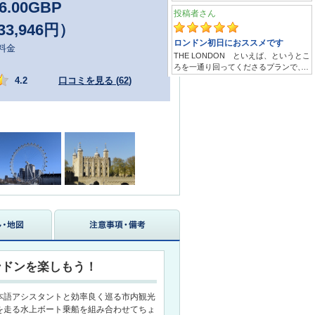
6.00
GBP
33,946円）
料金
4.2
口コミを見る (
62
)
ンドンを楽しもう！
本語アシスタントと効率良く巡る市内観光
を走る水上ボート乗船を組み合わせてちょ