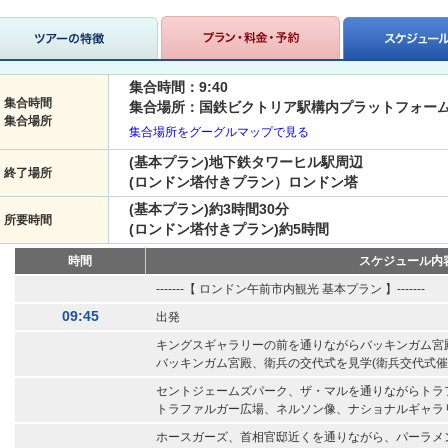
集合時間：9:40
集合時間
集合場所：国鉄ビクトリア駅構内プラットフォーム
集合場所
集合場所をグーグルマップで見る
(基本プラン)地下鉄タワーヒル駅周辺
終了場所
(ロンドン塔付きプラン）ロンドン塔
(基本プラン)約3時間30分
所要時間
(ロンドン塔付きプラン)約5時間
時間
スケジュール内
-------【 ロンドン午前市内観光 基本プラン 】-------
09:45
出発
キングスギャラリーの前を通りながらバッキンガム宮
バッキンガム宮殿、衛兵の交代式を見学(衛兵交代式催
セントジェームズパーク、ザ・マルを通りながらトラ
トラファルガー広場、ネルソン像、ナショナルギャラ
ホースガーズ、首相官邸近くを通りながら、パーラメ