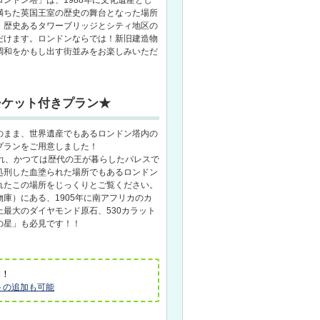
満ちた英国王室の歴史の舞台となった場所
、歴史あるタワーブリッジとシティ地区の
だけます。ロンドンならでは！新旧建造物
調和をかもし出す街並みをお楽しみいただ
チケット付きプラン★
のまま、世界遺産でもあるロンドン塔内の
プランをご用意しました！
され、かつては歴代の王が暮らしたパレスで
処刑した血塗られた場所でもあるロンドン
れたこの場所をじっくりとご覧ください。
庫）にある、1905年に南アフリカのカ
最大のダイヤモンド原石、530カラット
の星」も必見です！！
す！
トの追加も可能