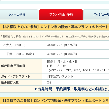
【2名様以上でのご参加】ロンドン市内観光・基本プラン（水上ボート
1名様あたり料金
（当サイトのオンライン予約での料金です。他の方法でのご予約は料金が異なる場合が
A:大人（16歳～）
44.00 GBP （9,575円）
D:子供 （ 3歳 ～ 15歳 ）
40.00 GBP （8,704円）
[通常] 月・水・金・日
催行日/利用可能日
[1月] 月・金
（4/12・27、7/12、9/27、10/11、11/8・11
ガイド・アシスタント
日本語アシスタント
最少催行人数
2名
▼出発時間・予約期限・取消料などの詳細は
【1名様でのご参加】ロンドン市内観光・基本プラン（水上ボートつき