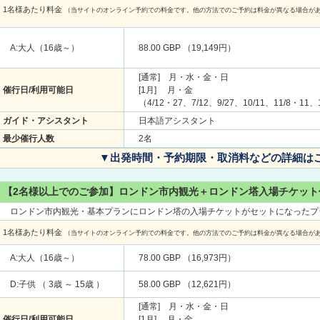
1名様あたり料金
（当サイトのオンライン予約での料金です。他の方法でのご予約は料金が異なる場合が
A:大人（16歳～）
88.00 GBP （19,149円）
[通常] 月・水・金・日
催行日/利用可能日
[1月] 月・金
（4/12・27、7/12、9/27、10/11、11/8・11
ガイド・アシスタント
日本語アシスタント
最少催行人数
2名
▼出発時間・予約期限・取消料などの詳細は
【2名様以上でのご参加】ロンドン市内観光＋ロンドン塔入場チケット
ロンドン市内観光・基本プランにロンドン塔の入場チケットがセットになったプ
1名様あたり料金
（当サイトのオンライン予約での料金です。他の方法でのご予約は料金が異なる場合が
A:大人（16歳～）
78.00 GBP （16,973円）
D:子供 （ 3歳 ～ 15歳 ）
58.00 GBP （12,621円）
[通常] 月・水・金・日
催行日/利用可能日
[1月] 月・金