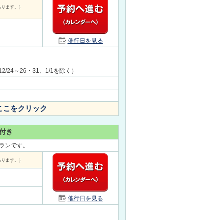
あります。）
催行日を見る
、12/24～26・31、1/1を除く）
ここをクリック
付き
ランです。
あります。）
催行日を見る