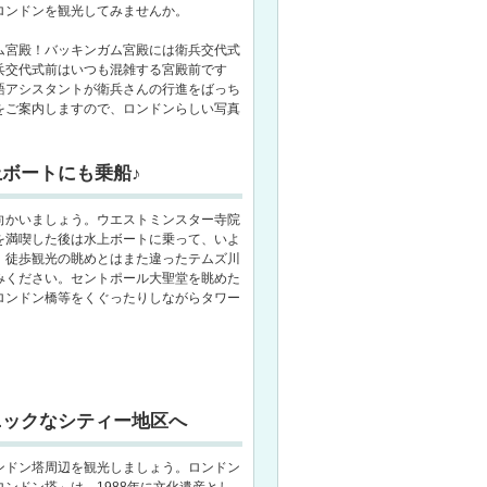
ロンドンを観光してみませんか。
ム宮殿！バッキンガム宮殿には衛兵交代式
兵交代式前はいつも混雑する宮殿前です
語アシスタントが衛兵さんの行進をばっち
をご案内しますので、ロンドンらしい写真
ボートにも乗船♪
向かいましょう。ウエストミンスター寺院
を満喫した後は水上ボートに乗って、いよ
。徒歩観光の眺めとはまた違ったテムズ川
みください。セントポール大聖堂を眺めた
ロンドン橋等をくぐったりしながらタワー
ニックなシティー地区へ
ンドン塔周辺を観光しましょう。ロンドン
ンドン塔」は、1988年に文化遺産とし