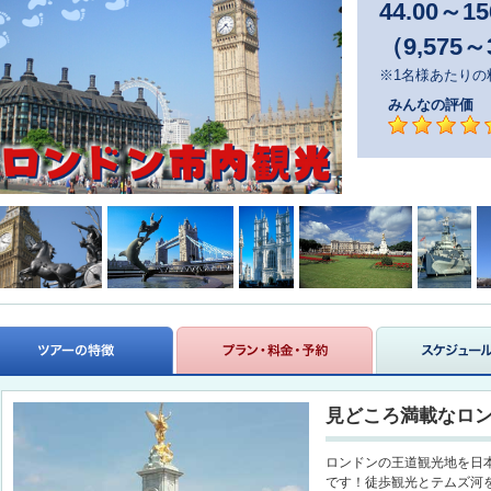
44.00
～
15
（9,575～
※1名様あたりの
みんなの評価
見どころ満載なロ
ロンドンの王道観光地を日
です！徒歩観光とテムズ河