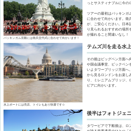
っとサスティナブルに今の
ツアーの最初はバッキンガ
に合わせて向かいます。衛
が、ご安心ください。日本
り見られるおすすめの場所
が撮れること間違いなし！
バッキンガム宮殿には衛兵交代式に合わせて向かいます！
テムズ川を走る水上
その後はビッグベン方面へ
や国会議事堂、ビックベン
いよタワーブリッジ方面へ
から見るロンドンをお楽し
り、ミレニアムブリッジ、
ピアに向かいます。
水上ボートには売店、トイレもあり快適です☆
後半はフォトジェ
タワーピアで下船後は、ロ
が誇る世界遺産のひとつ「ロ