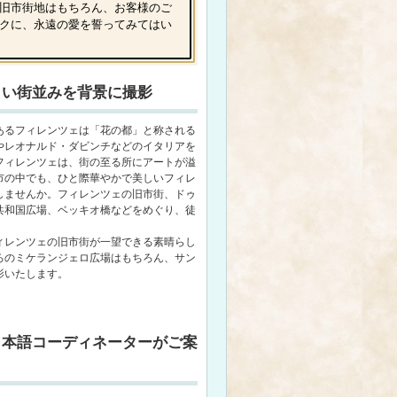
旧市街地はもちろん、お客様のご
クに、永遠の愛を誓ってみてはい
しい街並みを背景に撮影
あるフィレンツェは「花の都」と称される
やレオナルド・ダビンチなどのイタリアを
フィレンツェは、街の至る所にアートが溢
市の中でも、ひと際華やかで美しいフィレ
しませんか。フィレンツェの旧市街、ドゥ
共和国広場、ベッキオ橋などをめぐり、徒
ィレンツェの旧市街が一望できる素晴らし
ろのミケランジェロ広場はもちろん、サン
影いたします。
日本語コーディネーターがご案