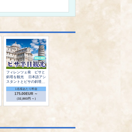
フィレンツェ発 ピサと
斜塔を観光 日本語アシ
スタントとピサの斜塔入
場付き
1名様あたり料金
175.00EUR ～
（32,883円 ～）