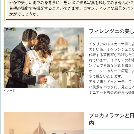
やかで美しい街並みを背景に、思い出に残る写真を残してみませんか？
希望の場所でも撮影することができます。ロマンティックな風景をバッ
かがでしょうか。
フィレンツェの美
イタリアのトスカーナ州に
美しい街。ミケランジェロ
代表する芸術家が活躍した
れています。イタリアの都
ンツェで素敵な写真を撮影
オモ、シニョリーア広場、
歩で撮影いたします。
アルノ川とドゥオーモ、フ
い風景をバックに、見どこ
イメージ
ミニアート教会の絶景も撮
プロカメラマンと
内