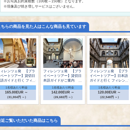
※お写真お約束枚数（100枚～150枚）となります。
※現像及び焼き増しサービスはございません。
こちらの商品を見た人はこんな商品も見ています
フィレンツェ発 【プラ
フィレンツェ発 【プラ
フィレンツェ発 【プラ
イベートツアー】貸切日
イベートツアー】貸切日
イベートツアー】日本語
本語ガイドと行く フィレ
本語ガイドがご案内 ウ
ガイドと行く フィレンツ
ンツェ半日市内観光 ～
フィツィ美術館とアカデ
エ半日市内観光とウフィ
1名様あたり料金
1名様あたり料金
1名様あたり料金
ウフィッツィ美術館とヴ
ミア美術館 半日観光
ツィ美術館入場見学
165.00EUR ～
142.00EUR ～
120.00EUR ～
ァザーリの回廊入場
（31,004円 ～）
（26,682円 ～）
（22,548円 ～）
最近ご覧いただいた商品はこちら