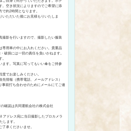
様ご自身で向かっていただきます。ホテ
す。空き状況によりますのでご希望に添
方で約2時間となります。
りいただいた後にお見積もりいたしま
真撮影を行いますので、撮影したい服装
は専用車の中にお入れください。貴重品
難・破損には一切の責任を負いかねます。
す。
います。写真に写ってもいい傘をご持参
程度でお楽しみください。
絡先情報（携帯電話、メールアドレス）
より事前打ち合わせのためにメールにてご連
所の確認は共同運航会社の株式会社
il アドレス宛に当日撮影したプロカメラ
いたします。
ご了承くださいませ。