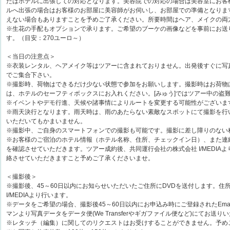
たはホテルに出張しての対応となります。美容院での対応の場合は美容室にお客
ルへ出張の場合はお客様のお部屋に美容師がお伺いし、お部屋での準備となりま
えない場合もありますことを予めご了承ください。所要時間はヘア、メイクの両
※生花の手配もオプションで承ります。ご希望のブーケの画像などを事前にお送
す。（目安：270ユーロ～）
＜当日の注意点＞
※衣装レンタル、ヘアメイク等はツアーに含まれておりません。出発後すぐに写
でご集合下さい。
※撮影時、荷物はできるだけ少ない状態で参加をお願いします。撮影時はお荷物
は、ホテルのセーフティボックスにお入れください。[みゅう]ではツアー中の盗
※イベントやデモ行進、天候や諸事情によりルートを変更する可能性がございま
※雨天決行となります。雨天時は、雨のあたらない素敵なスポットにて撮影を行
いただいてもかまいません。
※撮影中、ご自身のスマートフォンでの撮影も可能です。撮影に差し障りのない
※お客様のご宿泊のホテル情報（ホテル名称、住所、チェックイン日）、また連
を確認させていただきます。ツアー成約後、共同運行会社の株式会社 I/MEDIA
絡させていただきますこと予めご了承くださいませ。
＜撮影後＞
※撮影後、45～60日以内にお知らせいただいたご住所にDVDを送付します。住
I/MEDIAより行います。
※データをご希望の場合、撮影後45～60日以内にお申込み時にご登録されたEma
マンより写真データをデータ便(We Transferやギガファイル便など)にてお送り
※レタッチ（編集）に関してのリクエストはお受けすることができません。予め