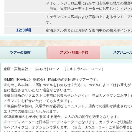
※ミケランジェロ広場に行かず旧市街中心地での撮影
当日、日本語コーディネーターにお申し付けくださ
ミケランジェロ広場および広場の上にあるサンミニア
す。
12:30頃
宿泊ホテル先またはお好きな市内中心の観光ポイント
企画・実施会社： [みゅう] ローマ （ミキトラベル・ローマ）
※MIKI TRAVELと 株式会社 I/MEDIAの共同運行ツアーです。
※お申し込み時にご宿泊ホテルをお知らせください。ホテルによってはお迎えが
合に指定させていただく場合がございます。
※撮影場所のリクエストは事前にお知らせいただくか、当日カメラマンにお申し
メラマンにお任せいただいても大丈夫です。
※教会内部や館内、入場予約が必要なモニュメント、店内での撮影が禁止されて
エリアでの撮影はいたしかねます。
※18歳未満のお子様が参加する場合、大人の方の同伴が必要となります。
※コーディネーターは日本語コーディネーターとなります。カメラマンは現地語
※ヘアメイクは、オプションで承ります。（目安：375ユーロ～）ご希望の場合