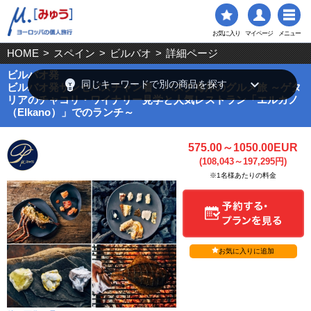
お気に入り
マイページ
メニュー
HOME
>
スペイン
>
ビルバオ
>
詳細ページ
ビルバオ発
emoji_objects
keyboard_arrow_down
同じキーワードで別の商品を探す
ビルバオ発サンセバスチャン着 バスク海岸のグルメ旅 ～ゲタ
リアのチャコリ・ワイナリー見学と人気レストラン「エルカノ
（Elkano）」でのランチ～
575.00～1050.00EUR
(108,043～197,295円)
※1名様あたりの料金
お気に入りに追加