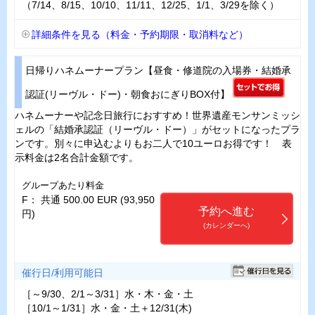
（7/14、8/15、10/10、11/11、12/25、1/1、3/29を除く）
詳細条件を見る（料金・予約期限・取消料など）
日帰りハネムーナープラン【昼食・修道院の入場券・結婚承
認証(リーヴル・ドー)・朝食おにぎりBOX付】
ハネムーナーや記念日旅行におすすめ！世界遺産モンサンミッシ
ェルの「結婚承認証（リーヴル・ドー）」がセットになったプラ
ンです。別々に申込むよりもお二人で10ユーロお得です！ 表
示料金は2名合計金額です。
グループあたり料金
F： 共通 500.00 EUR (93,950
予約へ進む
円)
(カレンダーへ)
催行日/利用可能日
［～9/30、2/1～3/31］水・木・金・土
［10/1～1/31］水・金・土＋12/31(木)