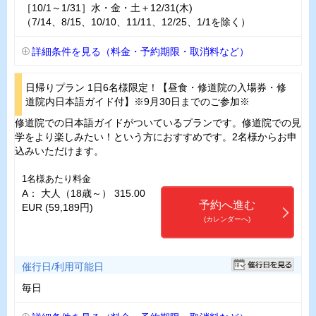
［10/1～1/31］水・金・土＋12/31(木)
（7/14、8/15、10/10、11/11、12/25、1/1を除く）
詳細条件を見る（料金・予約期限・取消料など）
日帰りプラン 1日6名様限定！【昼食・修道院の入場券・修
道院内日本語ガイド付】※9月30日までのご参加※
修道院での日本語ガイドがついているプランです。修道院での見
学をより楽しみたい！という方におすすめです。2名様からお申
込みいただけます。
1名様あたり料金
A： 大人（18歳～） 315.00
予約へ進む
EUR (59,189円)
(カレンダーへ)
催行日/利用可能日
毎日