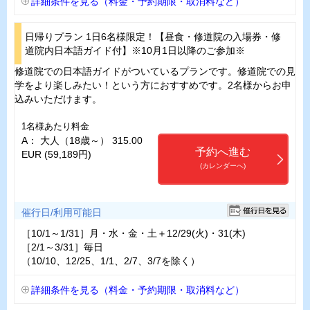
詳細条件を見る（料金・予約期限・取消料など）
日帰りプラン 1日6名様限定！【昼食・修道院の入場券・修
道院内日本語ガイド付】※10月1日以降のご参加※
修道院での日本語ガイドがついているプランです。修道院での見
学をより楽しみたい！という方におすすめです。2名様からお申
込みいただけます。
1名様あたり料金
A： 大人（18歳～） 315.00
予約へ進む
EUR (59,189円)
(カレンダーへ)
催行日/利用可能日
［10/1～1/31］月・水・金・土＋12/29(火)・31(木)
［2/1～3/31］毎日
（10/10、12/25、1/1、2/7、3/7を除く）
詳細条件を見る（料金・予約期限・取消料など）