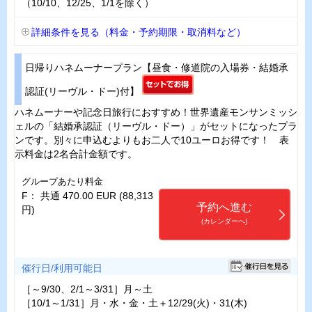
（10/10、12/25、1/1を除く）
詳細条件を見る（料金・予約期限・取消料など）
日帰りハネムーナープラン【昼食・修道院の入場券・結婚承
認証(リーヴル・ドー)付】
ハネムーナーや記念日旅行におすすめ！世界遺産モンサンミッシ
ェルの「結婚承認証（リーヴル・ドー）」がセットになったプラ
ンです。別々に申込むよりもお二人で10ユーロお得です！ 表
示料金は2名合計金額です。
グループあたり料金
F： 共通 470.00 EUR (88,313
予約へ進む
円)
(カレンダーへ)
催行日/利用可能日
［～9/30、2/1～3/31］月～土
［10/1～1/31］月・水・金・土＋12/29(火)・31(木)