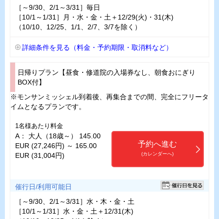
［～9/30、2/1～3/31］毎日
［10/1～1/31］月・水・金・土＋12/29(火)・31(木)
（10/10、12/25、1/1、2/7、3/7を除く）
詳細条件を見る（料金・予約期限・取消料など）
日帰りプラン【昼食・修道院の入場券なし、朝食おにぎり
BOX付】
※モンサンミッシェル到着後、再集合までの間、完全にフリータ
イムとなるプランです。
1名様あたり料金
A： 大人（18歳～） 145.00
予約へ進む
EUR (27,246円) ～ 165.00
(カレンダーへ)
EUR (31,004円)
催行日/利用可能日
［～9/30、2/1～3/31］水・木・金・土
［10/1～1/31］水・金・土＋12/31(木)