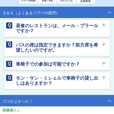
Ｑ＆Ａ（よくあるツアーの質問）
Ｑ
昼食のレストランは、メール・プラール
ですか？
あいにくメール・プラールではございません。
Ａ
Ｑ
バスの席は指定できますか？前方席を希
望したいのですが。
バスの席は自由席のため、事前指定は承っておりません。ご乗車
Ａ
Ｑ
車椅子での参加は可能ですか？
いただいた順にお座りいただく運びとなります。
本ツアーは以下の全ての条件を満たし、事前連絡をいただいた場
Ａ
Ｑ
モン・サン・ミシェルで車椅子の貸し出
合に限り、車椅子のお客様でもご参加いただけます。
しはありますか？
条件を満たさない場合は安全を最優先とし、当日でもご参加をお
断りする場合がございます。
モン・サン・ミッシェルでのは車椅子の貸出しはございません。
・折りたたみ式車椅子をご持参の方
Ａ
・ご自身でバスの乗降、ツアー中の移動が可能な方
ココがよかった！
・同伴者様が介助すること
投稿者
島内での移動、及び修道院への入場は車椅子では困難なため、見