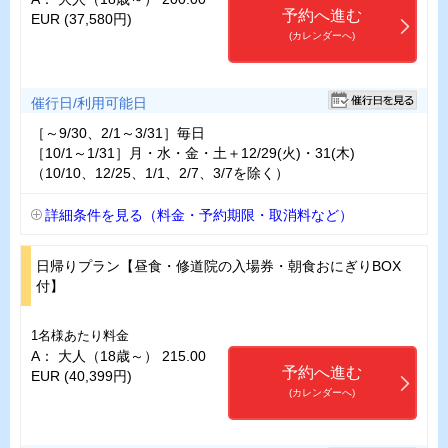
予約へ進む
EUR (37,580円)
(カレンダーへ)
催行日/利用可能日
［～9/30、2/1～3/31］毎日
［10/1～1/31］月・水・金・土＋12/29(火)・31(木)
（10/10、12/25、1/1、2/7、3/7を除く）
詳細条件を見る（料金・予約期限・取消料など）
日帰りプラン【昼食・修道院の入場券・朝食おにぎりBOX
付】
1名様あたり料金
A： 大人（18歳～） 215.00
予約へ進む
EUR (40,399円)
(カレンダーへ)