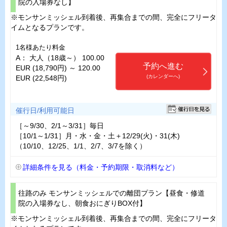
院の入場券なし】
※モンサンミッシェル到着後、再集合までの間、完全にフリータ
イムとなるプランです。
1名様あたり料金
A： 大人（18歳～） 100.00
予約へ進む
EUR (18,790円) ～ 120.00
(カレンダーへ)
EUR (22,548円)
催行日/利用可能日
［～9/30、2/1～3/31］毎日
［10/1～1/31］月・水・金・土＋12/29(火)・31(木)
（10/10、12/25、1/1、2/7、3/7を除く）
詳細条件を見る（料金・予約期限・取消料など）
往路のみ モンサンミッシェルでの離団プラン【昼食・修道
院の入場券なし、朝食おにぎりBOX付】
※モンサンミッシェル到着後、再集合までの間、完全にフリータ