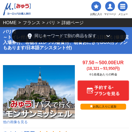
お気に入り
マイページ
メニュー
HOME
>
フランス
>
パリ
>
詳細ページ
パリ発
emoji_objects
keyboard_arrow_down
同じキーワードで別の商品を探す
～トイレ付きバスで行く～ モンサンミッシェル1日観光 (修道院
入場券付、名物オムレツの昼食付、朝食おにぎりBOX付プラン
もあります/日本語アシスタント付)
97.50～500.00EUR
(18,321～93,950円)
※1名様あたりの料金
お気に入りに追加
他の画像を見る