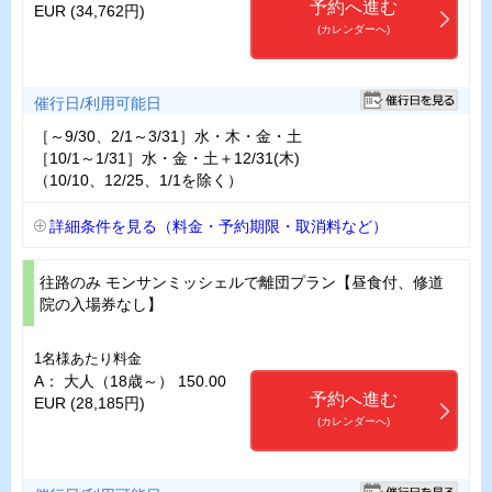
予約へ進む
EUR (34,762円)
(カレンダーへ)
催行日/利用可能日
［～9/30、2/1～3/31］水・木・金・土
［10/1～1/31］水・金・土＋12/31(木)
（10/10、12/25、1/1を除く）
詳細条件を見る（料金・予約期限・取消料など）
往路のみ モンサンミッシェルで離団プラン【昼食付、修道
院の入場券なし】
1名様あたり料金
A： 大人（18歳～） 150.00
予約へ進む
EUR (28,185円)
(カレンダーへ)