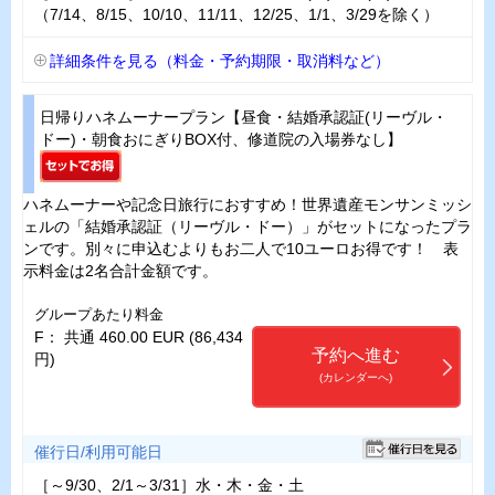
（7/14、8/15、10/10、11/11、12/25、1/1、3/29を除く）
詳細条件を見る（料金・予約期限・取消料など）
日帰りハネムーナープラン【昼食・結婚承認証(リーヴル・
ドー)・朝食おにぎりBOX付、修道院の入場券なし】
ハネムーナーや記念日旅行におすすめ！世界遺産モンサンミッシ
ェルの「結婚承認証（リーヴル・ドー）」がセットになったプラ
ンです。別々に申込むよりもお二人で10ユーロお得です！ 表
示料金は2名合計金額です。
グループあたり料金
F： 共通 460.00 EUR (86,434
予約へ進む
円)
(カレンダーへ)
催行日/利用可能日
［～9/30、2/1～3/31］水・木・金・土