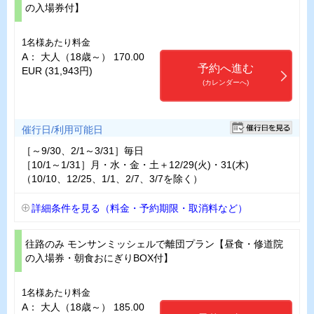
の入場券付】
1名様あたり料金
A： 大人（18歳～） 170.00
予約へ進む
EUR (31,943円)
(カレンダーへ)
催行日/利用可能日
［～9/30、2/1～3/31］毎日
［10/1～1/31］月・水・金・土＋12/29(火)・31(木)
（10/10、12/25、1/1、2/7、3/7を除く）
詳細条件を見る（料金・予約期限・取消料など）
往路のみ モンサンミッシェルで離団プラン【昼食・修道院
の入場券・朝食おにぎりBOX付】
1名様あたり料金
A： 大人（18歳～） 185.00