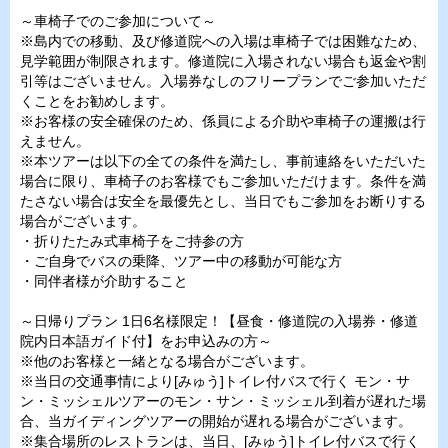
～車椅子でのご参加について～
※島内での移動、及び修道院への入場は車椅子では困難なため、
見学範囲が制限されます。修道院に入場されない場合も返金や割
引等はございません。入場券なしのフリープランでご参加いただ
くことをお勧めします。
※お客様の安全確保のため、係員による介助や車椅子の運搬は行
えません。
※本ツアーは以下の全ての条件を満たし、事前連絡をいただいた
場合に限り、車椅子のお客様でもご参加いただけます。条件を満
たさない場合は安全を最優先とし、当日でもご参加をお断りする
場合がございます。
・折りたたみ式車椅子をご持参の方
・ご自身でバスの乗降、ツアー中の移動が可能な方
・同伴者様が介助すること
～日帰りプラン 1日6名様限定！【昼食・修道院の入場券・修道
院内日本語ガイド付】をお申込みの方～
※他のお客様と一緒となる場合がございます。
※当日の交通事情により[みゅう]トイレ付バスで行く モン・サ
ン・ミッシェルツアーのモン・サン・ミッシェル到着が遅れた場
合、当ガイディングツアーの開始が遅れる場合がございます。
※集合場所のレストランは、当日、[みゅう]トイレ付バスで行く