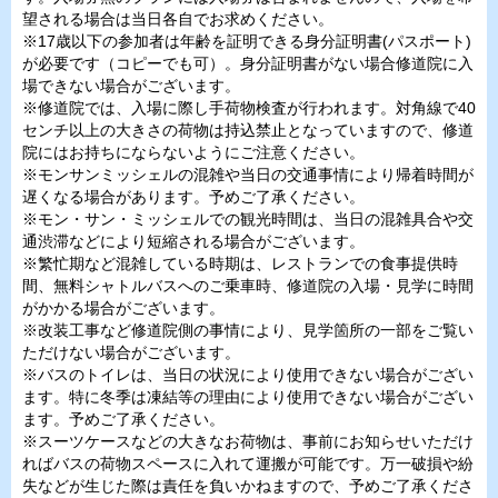
望される場合は当日各自でお求めください。
※17歳以下の参加者は年齢を証明できる身分証明書(パスポート)
が必要です（コピーでも可）。身分証明書がない場合修道院に入
場できない場合がございます。
※修道院では、入場に際し手荷物検査が行われます。対角線で40
センチ以上の大きさの荷物は持込禁止となっていますので、修道
院にはお持ちにならないようにご注意ください。
※モンサンミッシェルの混雑や当日の交通事情により帰着時間が
遅くなる場合があります。予めご了承ください。
※モン・サン・ミッシェルでの観光時間は、当日の混雑具合や交
通渋滞などにより短縮される場合がございます。
※繁忙期など混雑している時期は、レストランでの食事提供時
間、無料シャトルバスへのご乗車時、修道院の入場・見学に時間
がかかる場合がございます。
※改装工事など修道院側の事情により、見学箇所の一部をご覧い
ただけない場合がございます。
※バスのトイレは、当日の状況により使用できない場合がござい
ます。特に冬季は凍結等の理由により使用できない場合がござい
ます。予めご了承ください。
※スーツケースなどの大きなお荷物は、事前にお知らせいただけ
ればバスの荷物スペースに入れて運搬が可能です。万一破損や紛
失などが生じた際は責任を負いかねますので、予めご了承くださ