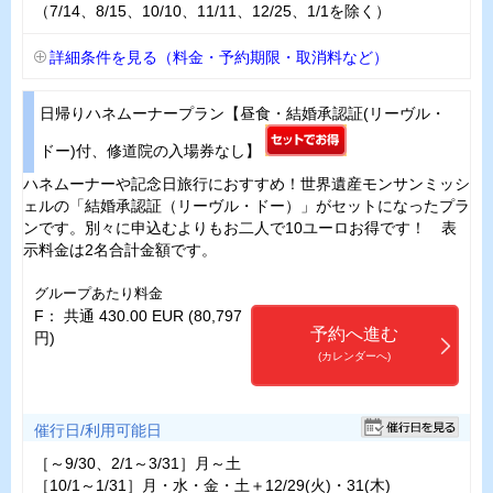
（7/14、8/15、10/10、11/11、12/25、1/1を除く）
詳細条件を見る（料金・予約期限・取消料など）
日帰りハネムーナープラン【昼食・結婚承認証(リーヴル・
ドー)付、修道院の入場券なし】
ハネムーナーや記念日旅行におすすめ！世界遺産モンサンミッシ
ェルの「結婚承認証（リーヴル・ドー）」がセットになったプラ
ンです。別々に申込むよりもお二人で10ユーロお得です！ 表
示料金は2名合計金額です。
グループあたり料金
F： 共通 430.00 EUR (80,797
予約へ進む
円)
(カレンダーへ)
催行日/利用可能日
［～9/30、2/1～3/31］月～土
［10/1～1/31］月・水・金・土＋12/29(火)・31(木)