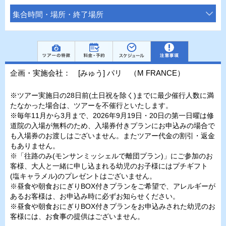
集合時間・場所・終了場所
企画・実施会社： [みゅう] パリ （M FRANCE）
※ツアー実施日の28日前(土日祝を除く)までに最少催行人数に満
たなかった場合は、ツアーを不催行といたします。
※毎年11月から3月まで、2026年9月19日・20日の第一日曜は修
道院の入場が無料のため、入場券付きプランにお申込みの場合で
も入場券のお渡しはございません。またツアー代金の割引・返金
もありません。
※「往路のみ(モンサンミッシェルで離団プラン)」にご参加のお
客様、大人と一緒に申し込まれる幼児のお子様にはプチギフト
(塩キャラメル)のプレゼントはございません。
※昼食や朝食おにぎりBOX付きプランをご希望で、アレルギーが
あるお客様は、お申込み時に必ずお知らせください。
※昼食や朝食おにぎりBOX付きプランをお申込みされた幼児のお
客様には、お食事の提供はございません。