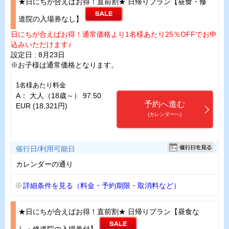
★日にちが合えばお得！直前割★ 日帰りプラン【昼食・修
道院の入場券なし】
日にちが合えばお得！通常価格より1名様あたり25％OFFでお申
込みいただけます♪
設定日 : 8月23日
※お子様は通常価格となります。
1名様あたり料金
A： 大人（18歳～） 97.50
予約へ進む
EUR (18,321円)
(カレンダーへ)
催行日/利用可能日
カレンダーの通り
詳細条件を見る（料金・予約期限・取消料など）
★日にちが合えばお得！直前割★ 日帰りプラン【昼食な
し・修道院の入場券付】