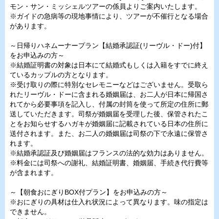
モン・サン・ミッシェルツアーの係員よりご案内いたします。
※ガイドの急病等の現地事情により、ツアーが不催行となる場合
があります。
～日帰りハネムーナープラン【結婚承認証(リーヴル・ドー)付】
をお申込みの方～
※結婚証明書の対象は日本にて結婚式もしくは入籍をすでに終え
ているカップルの方となります。
※受け取りの際に特別なセレモニーなどはございません。受取ら
れたリーヴル・ドーに含まれる婚姻届は、お二人が日本に帰国さ
れてから必要事項を記入し、付属の封筒を使って所定の住所に郵
送していただきます。司祭が婚姻届を受理した後、保管されたこ
とをお知らせするハガキが婚姻届に記載されている日本の住所に
送付されます。また、お二人の婚姻届は司祭の下で永遠に保管さ
れます。
※結婚承認証及び婚姻届はフランスの法的な効力はありません。
※料金には司祭への謝礼、結婚証明書、婚姻届、手続き代行費等
が含まれます。
～【朝食おにぎりBOX付プラン】をお申込みの方～
※おにぎりの具材は仕入れ状況によって異なります。味の指定は
できません。