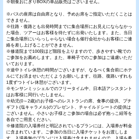
※朝食おにぎりBOXの単品販売はございません。
※バスの座席は自由席となり、予めお席をご指定いただくことは
できません。
※往路・復路とも出発時間までに集合場所にお見えにならなかっ
た場合、ツアーはお客様を待たずに出発いたします。また、当日
ご集合場所にいらっしゃらない場合も催行会社からお客様にご連
絡を差し上げることができません。
※修道院まで100段ほど階段を上りますので、歩きやすい靴での
ご参加をお薦めします。また、車椅子でのご参加はご遠慮いただ
いております。
※途中トイレ休憩の時間がございますが、なるべく集合前にホテ
ルにてお済ませいただくようお願いします。往路、復路いずれも
1度ずつトイレ休憩がございます。
※モンサンミッシェルでのフリータイム中、日本語アシスタント
はお客様に同行いたしません。
※幼児(0～2歳)のお子様へのレストランの席、食事の提供、プチ
ギフト(塩キャラメル)のプレゼント、チャイルドシートの提供は
ございません。小さいお子様とご参加の場合は必ず抱っこ紐等を
各自でご用意ください。
※修道院の入場券付と明記されているプランには、入場券が料金
に含まれています。ご参加の当日に入場チケットをお渡ししま
す。入場券無のプランには入場券は含まれませんので、入場を希