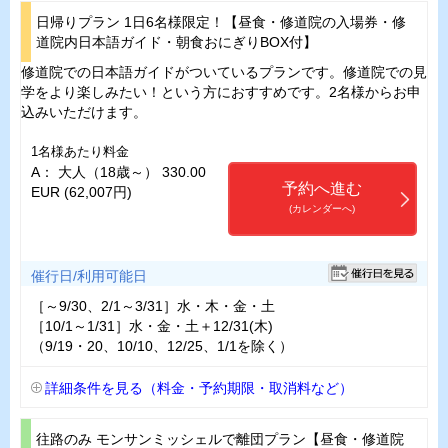
日帰りプラン 1日6名様限定！【昼食・修道院の入場券・修
道院内日本語ガイド・朝食おにぎりBOX付】
修道院での日本語ガイドがついているプランです。修道院での見
学をより楽しみたい！という方におすすめです。2名様からお申
込みいただけます。
1名様あたり料金
A： 大人（18歳～） 330.00
予約へ進む
EUR (62,007円)
(カレンダーへ)
催行日/利用可能日
［～9/30、2/1～3/31］水・木・金・土
［10/1～1/31］水・金・土＋12/31(木)
（9/19・20、10/10、12/25、1/1を除く）
詳細条件を見る（料金・予約期限・取消料など）
往路のみ モンサンミッシェルで離団プラン【昼食・修道院