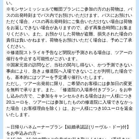
い。
※モンサンミッシェルで離団プランにご参加の方のお荷物は、バ
スの出発時刻までバス内でお預けいただけます。バスにお預けい
ただく場合、バスの再出発時刻にご集合いただけない場合は荷物
をお返しできない場合がありますので、必ず再集合時間にお集ま
りください。また、お預かりした荷物が盗難、損失された場合の
責任は負いかねます。荷物をお預けいただく場合は、予めご了承
ください。
※修道院ストライキ予告など閉院が予測される場合は、ツアーの
催行を中止する可能性がございます。
※国家元首の訪問など、当社の関与し得ない、かつ予測できない
事由により、急きょ修道院へ入場できないことが判明した場合で
も、基本的にはツアーを予定通り催行いたします。
ただし、ツアー出発前に限り、ご希望のお客様には参加日の変更
を無料で承ります。また、「修道院の入場券付きプラン」をお申
し込みの方で、ご参加をキャンセルされる場合はお一人様につき
20ユーロを、ツアーには参加したものの修道院に入場できなかっ
た場合（お客様理由を除く）は、お一人様につき10ユーロを返金
いたします。
～日帰りハネムーナープラン【結婚承認証(リーヴル・ドー)付】
をお申込みの方～