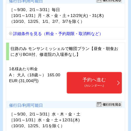
催行日/利用可能日
［～9/30、2/1～3/31］毎日
［10/1～1/31］月・水・金・土＋12/29(火)・31(木)
（10/10、12/25、1/1、2/7、3/7を除く）
詳細条件を見る（料金・予約期限・取消料など）
往路のみ モンサンミッシェルで離団プラン【昼食・朝食お
にぎりBOX付、修道院の入場券なし】
1名様あたり料金
A： 大人（18歳～） 165.00
予約へ進む
EUR (31,004円)
(カレンダーへ)
催行日/利用可能日
［～9/30、2/1～3/31］水・木・金・土
［10/1～1/31］水・金・土＋12/31(木)
（10/10、12/25、1/1を除く）