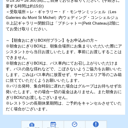
※15:30～16:30の間にご自身でお引き取りください。(手続きに
要する時間は約15分)
＜受取場所＞レ・ギャラリー・ド・モンサンミッシェル（Les
Galeries du Mont St Michel）内ウェディング・コンシェルジュ
※上記ギャラリー閉館日は「プチシャトー(Petit Chateau)2階に
てお受け取りください。
～【朝食おにぎりBOX付プラン】をお申込みの方～
※朝食おにぎりBOXは、朝集合場所にお集まりいただいた際にア
シスタントから当日お渡しいたします。事前にお渡しすることは
できません。
※朝食おにぎりBOXは、バス車内にてお召し上がりいただけま
す。バスの急な揺れなどで、こぼさないようご協力をお願いいた
します。ごみはバス車内に放置せず、サービスエリア等のごみ箱
に捨てていただくようお願いいたします。
※パリ出発時、集合時刻に遅れた場合はグループはお待ちせず出
発いたします。その場合一切の返金はありません。また朝食おに
ぎりBOXのお渡しもございません。
※レストランの長期休業期間は、ご予約をキャンセルさせていた
だく場合がございます。