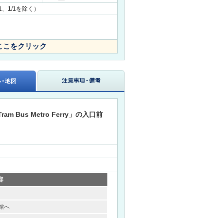
31、1/1を除く）
ここをクリック
Bus Metro Ferry」の入口前
容
館へ