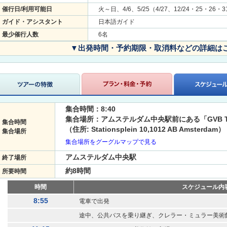
催行日/利用可能日
火～日、4/6、5/25（4/27、12/24・25・26・
ガイド・アシスタント
日本語ガイド
最少催行人数
6名
▼出発時間・予約期限・取消料などの詳細は
集合時間：8:40
集合場所：アムステルダム中央駅前にある「GVB Tram 
集合時間
（住所: Stationsplein 10,1012 AB Amsterdam）
集合場所
集合場所をグーグルマップで見る
アムステルダム中央駅
終了場所
約8時間
所要時間
時間
スケジュール内
8:55
電車で出発
途中、公共バスを乗り継ぎ、クレラー・ミュラー美術