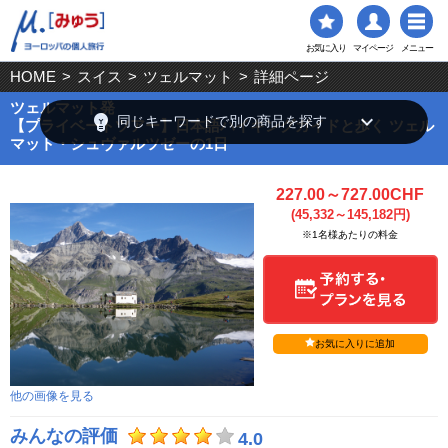
お気に入り
マイページ
メニュー
HOME
>
スイス
>
ツェルマット
>
詳細ページ
ツェルマット発
emoji_objects
keyboard_arrow_down
同じキーワードで別の商品を探す
【プライベートツアー】日本語ハイキングガイドと歩く ツェル
マット・シュヴァルツゼーの1日
227.00～727.00CHF
(45,332～145,182円)
※1名様あたりの料金
お気に入りに追加
他の画像を見る
みんなの評価
4.0