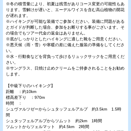
※冬の積雪量により、初夏は残雪がありコース変更の可能性もあ
ります。雪解けが遅いと、エーデルワイスを含む高山植物の開花
が遅れます。
※ハイキングが可能な装備でご参加ください。装備に問題がある
とガイドが判断した場合、参加をお断りする事がございます。そ
の場合でもツアー代金の返金はありません。
※底がしっかりとしたハイキングに適した靴をご用意ください。
※悪天候（雨・雪）や寒暖の差に備えた服装の準備をしてくださ
い。
※水・行動食などを背負って歩けるリュックサックをご用意くだ
さい。
※サングラス、日焼け止めクリームをご持参されることをお勧め
します。
【中級下りのハイキング】
距離 ：約10km
標高差下り ：970m
時間 ：
シュヴァルツゼーからシュタッフェルアルプ 約3.5km 1.5時
間
シュタッフェルアルプからツムット 約2km 1時間
ツムットからツェルマット 約4.5km 2時間