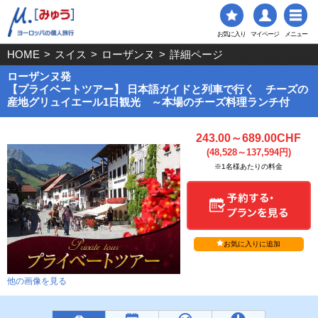
お気に入り
マイページ
メニュー
HOME
>
スイス
>
ローザンヌ
>
詳細ページ
ローザンヌ発
【プライベートツアー】 日本語ガイドと列車で行く チーズの
産地グリュイエール1日観光 ～本場のチーズ料理ランチ付
243.00～689.00CHF
(48,528～137,594円)
※1名様あたりの料金
お気に入りに追加
他の画像を見る