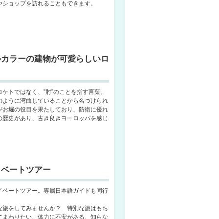
やショップを訪れることもできます。
ルカラーの建物が可愛らしいロ
ケトではなく、”肘”のことを指す言葉。
のように湾曲していることから名づけられ
がお堀の役目を果たしており、防衛に優れ
の歴史があり、古き良きヨーロッパを感じ
。
イベートツアー
イベートツアー。専属日本語ガイドも同行
な旅をしてみませんか？ 特別な旅はもち
てまわりたい、体力に不安がある、知らな