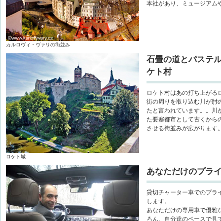
本社があり、ミュージアム
カルロヴィ・ヴァリの街並み
石畳の道とパステ
ケト村
ロケト村はあの打ち上がるロ
街の周りを取り込む川が肘
たと言われています。。川
た要塞都市として古くから
させる街並みが広がります
ロケト城
あなただけのプラ
貸切チャーター車でのプラ
します。
あなただけの専用車で優雅
ろん、自分達のペースで見