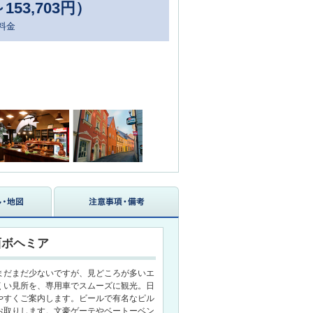
～153,703円）
料金
西ボヘミア
まだまだ少ないですが、見どころが多いエ
くい見所を、専用車でスムーズに観光。日
やすくご案内します。ビールで有名なピル
お取りします。文豪ゲーテやベートーベン