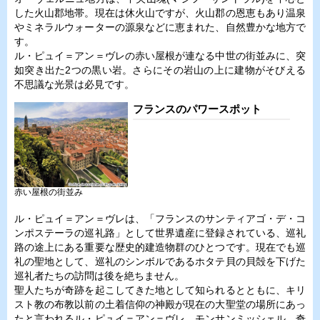
した火山郡地帯。現在は休火山ですが、火山郡の恩恵もあり温泉
やミネラルウォーターの源泉などに恵まれた、自然豊かな地方で
す。
ル・ピュイ＝アン＝ヴレの赤い屋根が連なる中世の街並みに、突
如突き出た2つの黒い岩。さらにその岩山の上に建物がそびえる
不思議な光景は必見です。
フランスのパワースポット
赤い屋根の街並み
ル・ピュイ＝アン＝ヴレは、「フランスのサンティアゴ・デ・コ
ンポステーラの巡礼路」として世界遺産に登録されている、巡礼
路の途上にある重要な歴史的建造物群のひとつです。現在でも巡
礼の聖地として、巡礼のシンボルであるホタテ貝の貝殻を下げた
巡礼者たちの訪問は後を絶ちません。
聖人たちが奇跡を起こしてきた地として知られるとともに、キリ
スト教の布教以前の土着信仰の神殿が現在の大聖堂の場所にあっ
たと言われるル・ピュイ＝アン＝ヴレ。モンサンミッシェル、奇