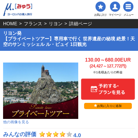
お気に入り
マイページ
メニュー
HOME
>
フランス
>
リヨン
>
詳細ページ
リヨン発
【プライベートツアー】専用車で行く 世界遺産の秘境 絶景！天
空のサンミッシェル ル・ピュイ 1日観光
130.00～680.00EUR
(24,427～127,772円)
※1名様あたりの料金
お気に入りに追加
他の画像を見る
みんなの評価
4.0