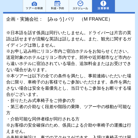
企画・実施会社： [みゅう] パリ （M FRANCE）
※日本語を話す係員は同行いたしません。ドライバーは片言の英
語は話せますが流暢な英語は話しません。また、観光に関するガ
イディングは致しません。
※お申し込み時にリヨン市内ご宿泊ホテルをお知らせください。
送迎対象のホテルはリヨン市内です。郊外や近郊都市など市内か
ら遠いホテルに宿泊されている場合、追加料金またはお受けでき
ない場合があります。
※本ツアーは以下の全ての条件を満たし、事前連絡いただいた場
合に限り、車椅子のお客様でもご参加いただけます。条件を満た
さない場合は安全を最優先とし、当日でもご参加をお断りする場
合がございます。
・折りたたみ式車椅子をご持参の方
・第三者の介助なく段差や階段の乗降、ツアー中の移動が可能な
方
・介助可能な同伴者様が同行される方
※お客様の安全確保のため、係員による介助や車椅子の運搬は行
えません。
※各観光施設は、車でのアクセスができす、入場は車椅子では困