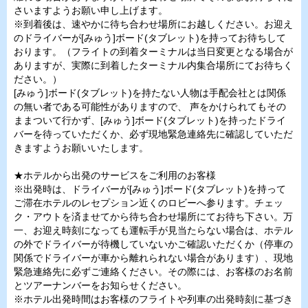
さいますようお願い申し上げます。
※到着後は、速やかに待ち合わせ場所にお越しください。お迎え
のドライバーが[みゅう]ボード(タブレット)を持ってお待ちして
おります。（フライトの到着ターミナルは当日変更となる場合が
ありますが、実際に到着したターミナル内集合場所にてお待ちく
ださい。）
[みゅう]ボード(タブレット)を持たない人物は手配会社とは関係
の無い者である可能性がありますので、 声をかけられてもその
ままついて行かず、[みゅう]ボード(タブレット)を持ったドライ
バーを待っていただくか、必ず現地緊急連絡先に確認していただ
きますようお願いいたします。
★ホテルから出発のサービスをご利用のお客様
※出発時は、ドライバーが[みゅう]ボード(タブレット)を持って
ご滞在ホテルのレセプション近くのロビーへ参ります。チェッ
ク・アウトを済ませてから待ち合わせ場所にてお待ち下さい。万
一、お迎え時刻になっても運転手が見当たらない場合は、ホテル
の外でドライバーが待機していないかご確認いただくか（停車の
関係でドライバーが車から離れられない場合があります）、現地
緊急連絡先に必ずご連絡ください。その際には、お客様のお名前
とツアーナンバーをお知らせください。
※ホテル出発時間はお客様のフライトや列車の出発時刻に基づき