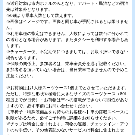
※送迎対象は市内ホテルのみとなり、アパート・民泊などの宿泊
先は対象外となります。
※0歳より乗車人数として数えます。
※画像はイメージです。画像と同じ車が手配されるとは限りませ
ん。
※利用車種の指定はできません。人数によっては数台に分かれて
の送迎となる場合があります。またタクシーを利用する場合もあ
ります。
※チャーター便、不定期便につきましては、お取り扱いできない
場合があります。
※保険の関係上、参加者名は、乗車全員分を必ず記載ください。
参加者名を頂いていない場合は、当日乗車できませんので予めご
注意ください。
※お荷物はお1人様スーツケース1個までとさせていただきます。
ただし、特殊な形状や極端に大きなサイズのスーツケース（80L
程度までが目安）・お荷物は車への搭載ができない可能性があり
ますので、必ず事前にお問い合わせください。
【車椅子・特殊装備品をお持ちのお客様へ】車の搭載スペースに
制限があるため、必ずご予約時に詳細をお知らせください。
※チップは料金に含まれます。荷物の運搬、チェックイン・アウ
トのお手伝い、その他表記のないサービスは料金に含まれませ