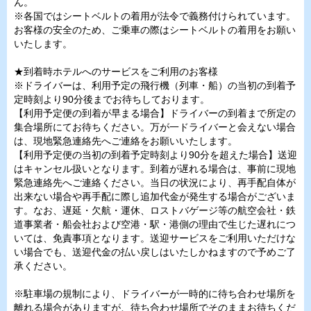
ん。
※各国ではシートベルトの着用が法令で義務付けられています。
お客様の安全のため、ご乗車の際はシートベルトの着用をお願い
いたします。
★到着時ホテルへのサービスをご利用のお客様
※ドライバーは、利用予定の飛行機（列車・船）の当初の到着予
定時刻より90分後までお待ちしております。
【利用予定便の到着が早まる場合】ドライバーの到着まで所定の
集合場所にてお待ちください。万が一ドライバーと会えない場合
は、現地緊急連絡先へご連絡をお願いいたします。
【利用予定便の当初の到着予定時刻より90分を超えた場合】送迎
はキャンセル扱いとなります。到着が遅れる場合は、事前に現地
緊急連絡先へご連絡ください。当日の状況により、再手配自体が
出来ない場合や再手配に際し追加代金が発生する場合がございま
す。なお、遅延・欠航・運休、ロストバゲージ等の航空会社・鉄
道事業者・船会社および空港・駅・港側の理由で生じた遅れにつ
いては、免責事項となります。送迎サービスをご利用いただけな
い場合でも、送迎代金の払い戻しはいたしかねますので予めご了
承ください。
※駐車場の規制により、ドライバーが一時的に待ち合わせ場所を
離れる場合がありますが、待ち合わせ場所でそのままお待ちくだ