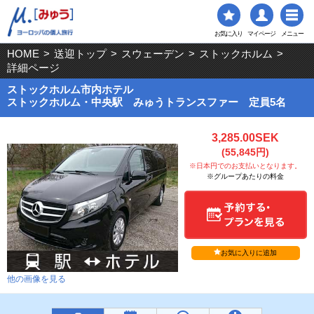
お気に入り
マイページ
メニュー
HOME
>
送迎トップ
>
スウェーデン
>
ストックホルム
>
詳細ページ
ストックホルム市内ホテル
ストックホルム・中央駅 みゅうトランスファー 定員5名
3,285.00SEK
(55,845円)
※日本円でのお支払いとなります。
※グループあたりの料金
お気に入りに追加
他の画像を見る