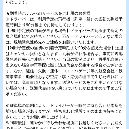
いたします。
★到着時ホテルへのサービスをご利用のお客様
※ドライバーは、利用予定の飛行機（列車・船）の当初の到着予
定時刻より90分後までお待ちしております。
【利用予定便の到着が早まる場合】ドライバーの到着まで所定の
集合場所にてお待ちください。万が一ドライバーと会えない場合
は、現地緊急連絡先へご連絡をお願いいたします。
【利用予定便の当初の到着予定時刻より90分を超えた場合】送迎
はキャンセル扱いとなります。到着が遅れる場合は、事前に現地
緊急連絡先へご連絡ください。当日の状況により、再手配自体が
出来ない場合や再手配に際し追加代金が発生する場合がございま
す。なお、遅延・欠航・運休、ロストバゲージ等の航空会社・鉄
道事業者・船会社および空港・駅・港側の理由で生じた遅れにつ
いては、免責事項となります。送迎サービスをご利用いただけな
い場合でも、送迎代金の払い戻しはいたしかねますので予めご了
承ください。
※駐車場の規制により、ドライバーが一時的に待ち合わせ場所を
離れる場合がありますが、待ち合わせ場所でそのままお待ちくだ
さいますようお願い申し上げます。
※到着後は、速やかに待ち合わせ場所にお越しください。お迎え
のドライバーが[みゅう]ボード(タブレット)を持ってお待ちして