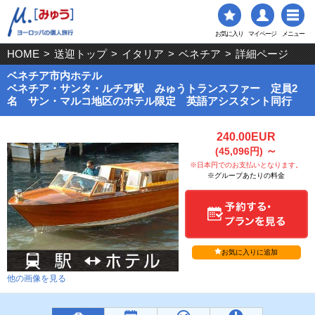
お気に入り
マイページ
メニュー
HOME
>
送迎トップ
>
イタリア
>
ベネチア
>
詳細ページ
ベネチア市内ホテル
ベネチア・サンタ・ルチア駅 みゅうトランスファー 定員2
名 サン・マルコ地区のホテル限定 英語アシスタント同行
240.00EUR
～
(45,096円)
※日本円でのお支払いとなります。
※グループあたりの料金
お気に入りに追加
他の画像を見る