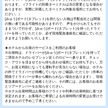
おります。（フライトの到着ターミナルは当日変更となる場合が
ありますが、実際に到着したターミナル内集合場所にてお待ちく
ださい。）
[みゅう]ボード(タブレット)を持たない人物は手配会社とは関係
の無い者である可能性がありますので、 声をかけられてもその
ままついて行かず、[みゅう]ボード(タブレット)を持ったドライ
バーを待っていただくか、必ず現地緊急連絡先に確認していただ
きますようお願いいたします。
★ホテルから出発のサービスをご利用のお客様
※出発時は、ドライバーが[みゅう]ボード(タブレット)を持って
ご滞在ホテルのレセプション近くのロビーへ参ります。チェッ
ク・アウトを済ませてから待ち合わせ場所にてお待ち下さい。万
一、お迎え時刻になっても運転手が見当たらない場合は、ホテル
の外でドライバーが待機していないかご確認いただくか（停車の
関係でドライバーが車から離れられない場合があります）、現地
緊急連絡先に必ずご連絡ください。その際には、お客様のお名前
とツアーナンバーをお知らせください。
※ホテル出発時間はお客様のフライトや列車の出発時刻に基づき
決定されます。お客様のご希望による出発時間の変更はお受けで
きませんので予めご了承ください。