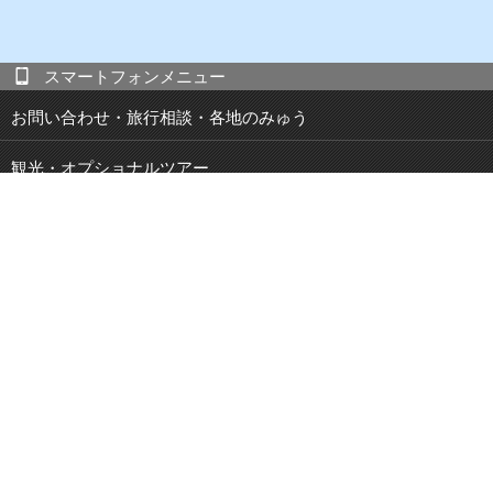
スマートフォンメニュー
お問い合わせ・旅行相談・各地のみゅう
観光・オプショナルツアー
現地発 宿泊付き観光ツアー
JOIBUS 周遊バス
空港・駅・港 送迎サービス
鉄道パス・乗車券
特集・キャンペーン
ブログ