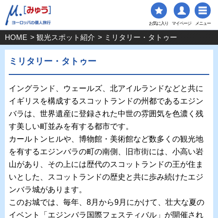
お気に入り
マイページ
メニュー
HOME
>
観光スポット紹介
> ミリタリー・タトゥー
ミリタリー・タトゥー
イングランド、ウェールズ、北アイルランドなどと共に
イギリスを構成するスコットランドの州都であるエジン
バラは、世界遺産に登録された中世の雰囲気を色濃く残
す美しい町並みを有する都市です。
カールトンヒルや、博物館・美術館など数多くの観光地
を有するエジンバラの町の南側、旧市街には、小高い岩
山があり、その上には歴代のスコットランドの王が住ま
いとした、スコットランドの歴史と共に歩み続けたエジ
ンバラ城があります。
このお城では、毎年、8月から9月にかけて、壮大な夏の
イベント「エジンバラ国際フェスティバル」が開催され