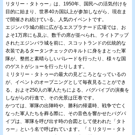
リタリー・タトゥー」は、1950年、国民への活気付けを
目的に始まり、世界40カ国以上が参加しながら、現在ま
で開催され続けている、人気のイベントです。
エジンバラ城の前に広がるエスプラナード広場では、お
よそ1万席にも及ぶ、数千の席が並べられ、ライトアップ
されたエジンバラ城を前に、スコットランドの伝統的な
衣装であるタータンチェックのキルトに身をまとった軍
隊が、整然と素晴らしいパレードを行ったり、様々な国
のゲストがショーを行ったりします。
ミリタリー・タトゥーの最大の見どころとなっているの
が、イベントのオープニングとして毎夜見ることができ
る、およそ250人の軍人たちによる、バグパイプの演奏を
しながらの行進で、その光景は圧巻です。
かつては、軍隊の出陣時や、勝利の帰還時、戦争で亡く
なった軍人たちを葬る際に、その音色を響かせたバグパ
イプは、軍隊を呼び出す時の合図として使われた「タト
ゥー」という名で呼ばれています。「ミリタリー・タト