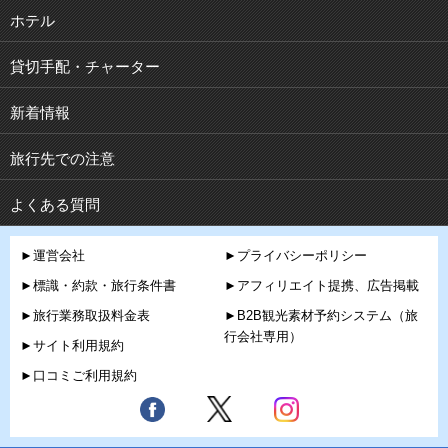
ホテル
貸切手配・チャーター
新着情報
旅行先での注意
よくある質問
►運営会社
►プライバシーポリシー
►標識・約款・旅行条件書
►アフィリエイト提携、広告掲載
►旅行業務取扱料金表
►B2B観光素材予約システム（旅
行会社専用）
►サイト利用規約
►口コミご利用規約