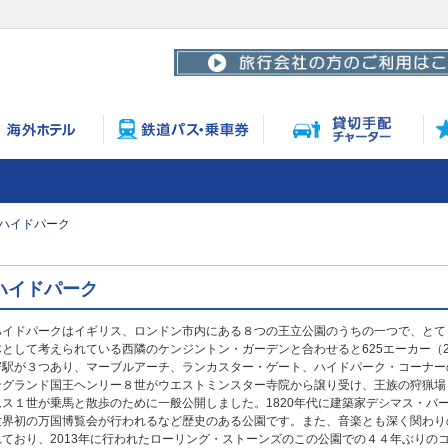
ハイドパーク
ハイドパーク
ハイドパークはイギリス、ロンドン市内にある８つの王立公園のうちの一つで、とても広
体として考えられている西隣のケンジントン・ガーデンと合わせると625エーカー（2
寄駅が３つあり、マーブルアーチ、ランカスター・ゲート、ハイドパーク・コーナーの
ングランド国王ヘンリー８世がウエストミンスター寺院から譲り受け、王族の狩猟場と
ムス１世が乗馬と散歩のために一般公開しました。1820年代に建築家デシマス・バー
世界初の万国博覧会が行われるなど歴史のある公園です。また、音楽とも深く関わり
れており、2013年に行われたローリング・ストーンズのこの公園での４４年ぶりの