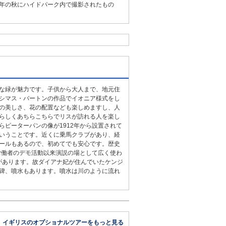
年の秋にハイドパーク内で撮影されたもの
な緑が魅力です。子供から大人まで、地元住
シマス・バートンの作品でイオニア様式をし
の美しさ、花の配置なども楽しめますし、人
らしくあちらこちらでリスが訪れる人を楽し
ピーターパンの像が1912年から設置されて
いうことです。近くに乗馬クラブがあり、経
ールもあるので、初めてでも安心です。歴史
労働者のデモ活動以来演説の場として広く使わ
があります。故ダイアナ妃が住んでいたケンジ
碑、噴水もあります。噴水は川のように流れ
イギリスのオプショナルツアーをもっと見る