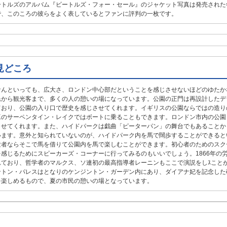
ートルズのアルバム『ビートルズ・フォー・セール』のジャケット写真は発売された
で、このころの彼らをよく表しているとファンに評判の一枚です。
見どころ
なんといっても、広大さ、ロンドン中心部だということを感じさせないほどのゆたか
民から観光客まで、多くの人の憩いの場になっています。公園の正門は再設計したデ
ており、公園の入り口で歴史を感じさせてくれます。イギリスの公園ならではの造り
工のサーペンタイン・レイクではボートに乗ることもできます。ロンドン市内の公園
ませてくれます。また、ハイドパークは戯曲「ピーターパン」の舞台でもあることから
います。意外と知られていないのが、ハイドパーク内を馬で闊歩することができると
験者ならそこで馬を借りて公園内を馬で楽しむことができます。初心者のためのスク
を感じるためにスピーカーズ・コーナーに行ってみるのもいいでしょう。1866年の
れており、哲学者のマルクス、ソ連初の最高指導者レーニンもここで演説をしｽこと
ントン・パレスはとなりのケンジントン・ガーデン内にあり、ダイアナ妃を記念した
を楽しめるもので、夏の市民の憩いの場となっています。