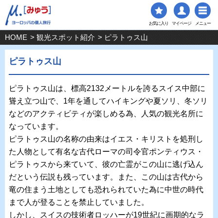
お気に入り
マイページ
メニュー
HOME
>
観光スポット紹介
> ピラトゥス山
ピラトゥス山
ピラトゥス山は、標高2132メートルを誇るスイス中部に
聳え立つ山で、1年を通してハイキングや夏ソリ、冬ソリ
などのアクティビティが楽しめる為、人気の観光名所に
なっています。
ピラトゥス山の名称の由来はイエス・キリストを処刑し
た人物として有名な古代ローマの司令官ポンティウス・
ピラトゥスから来ていて、彼の亡霊がこの山に逃げ込ん
だという伝説も残っています。また、この山は古代から
竜の住まう土地としても恐れられていた為に中世の時代
まで人が登ることを禁止していました。
しかし、スイスの技術者ロッハーが19世紀に画期的なラ