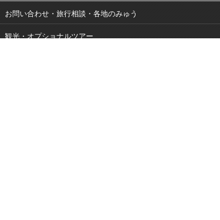
お問い合わせ・旅行相談・各地のみゅう
観光・オプショナルツアー
現地発 宿泊付き観光ツアー
JOIBUS 周遊バス
空港・駅・港 送迎サービス
鉄道パス・乗車券
特集・キャンペーン
ブログ
観光スポット紹介
PCサイトメニュー