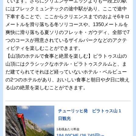
ています。さらにクリエンザーエックよりも一段上の駅
にはフレックミュンテックの途中駅があり、ここで途中
下車することで、ここからクリエンスまでのおよそ6キロ
メートルを滑り落ちる冬ソリコースや、1350メートルを
爽快に滑り落ちる夏ソリのフレッキ・ガウディ、全部で7
つのコースが用意されているザイルパークなどのアクテ
ィビティを楽しむことができます。
【山頂のホテルで食事と絶景を楽しむ】ピラトゥス山の
山頂にはクラシックなホテル・ピラトゥスクルムと、ま
だ建てられてそれほど経っていないホテル・ベルビュー
の2つのホテルがあり、おいしい食事と朝日や夕日に映え
る山の絶景を楽しむことができます。
チューリッヒ発 ピラトゥス山 1
日観光
1名様あたり料金
184.00CHF
(36,745円)～