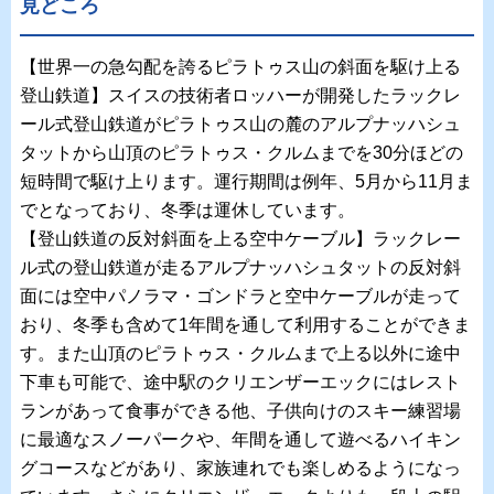
見どころ
【世界一の急勾配を誇るピラトゥス山の斜面を駆け上る
登山鉄道】スイスの技術者ロッハーが開発したラックレ
ール式登山鉄道がピラトゥス山の麓のアルプナッハシュ
タットから山頂のピラトゥス・クルムまでを30分ほどの
短時間で駆け上ります。運行期間は例年、5月から11月ま
でとなっており、冬季は運休しています。
【登山鉄道の反対斜面を上る空中ケーブル】ラックレー
ル式の登山鉄道が走るアルプナッハシュタットの反対斜
面には空中パノラマ・ゴンドラと空中ケーブルが走って
おり、冬季も含めて1年間を通して利用することができま
す。また山頂のピラトゥス・クルムまで上る以外に途中
下車も可能で、途中駅のクリエンザーエックにはレスト
ランがあって食事ができる他、子供向けのスキー練習場
に最適なスノーパークや、年間を通して遊べるハイキン
グコースなどがあり、家族連れでも楽しめるようになっ