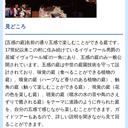
見どころ
[五感の庭]名前の通り五感で楽しむことができる庭です。
17世紀以来この村に住み続けているイヴォワール男爵の
居城’イヴォワール城’の一角にあり、五感の庭のみ一般公
開されています。五感の庭は中世の庭園技術を守って設
計されており、味覚の庭（食べることができる植物の
庭）、嗅覚の庭（ハーブなど香りのある植物の庭）、触
角の庭（触って楽しむことができる庭）、視覚の庭（花
の色を楽しむ庭）、聴覚の庭（噴水の水の音や鳥のさえ
ずりで癒される庭）をテーマに迷路のように作られた庭
を、自分の五感で感じながら楽しむことができます。ガ
イドツアーもあるので、詳しい説明を聞きながら見て回
ることができます。