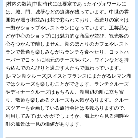
[村内の散策]中世時代には要塞であったイヴォワールに
は、城、門、城壁などの遺跡が残っています。中世の雰
囲気が漂う街並みは花で彩られており、石造りの家々は
一階がショップやレストランになっています。工芸品な
どが中心のショップには魅力的な商品が並び、観光客の
心をつかんで離しません。湖のほとりのカフェやレスト
ランで景色を楽しみながらランチを食べたり、ヨットハ
ーバーでヨットに地元のチーズやパン、ワインなどを持
ち込んでのんびりと過ごす人たちで賑わっています。
[レマン湖クルーズ]スイスとフランスにまたがるレマン湖
ではクルーズを楽しむことができます。ランチクルーズ
やディナークルーズはもちろん、湖周辺の町に立ち寄
り、散策を楽しめるクルーズも人気があります。クルー
ズツアーを企画している旅行会社は多数ありますので、
利用してみてはいかがでしょうか。船上から見る湖畔や
町の風景は一見の価値があります。