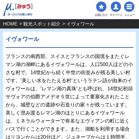
お気に入り
マイページ
メニュー
HOME
>
観光スポット紹介
> イヴォワール
イヴォワール
フランスの南西部、スイスとフランスの国境をまたぐレ
マン湖の湖畔にあるイヴォワールは、人口500人ほどの小
さな村で、14世紀から続く中世の街並みが残る美しい村
です。’美しい水をたたえる村’というラテン語が由来のイ
ヴォワールは、’レマン湖の真珠’とも呼ばれ、14世紀初頭
サヴォアの伯爵アメデオ５世によって要塞化されたこと
から、城壁などの遺跡や石造りの家々が残っています。
美しく澄み渡るレマン湖のほとりにあるイヴォワール
は、ミネラルウォーターで有名なエヴィアンの町に近く
バスで行くことができます。また、湖船を利用する場合
はリヨンからは20分ほど、ジュネーブからは１時間半、