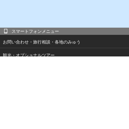
スマートフォンメニュー
お問い合わせ・旅行相談・各地のみゅう
観光・オプショナルツアー
現地発 宿泊付き観光ツアー
JOIBUS 周遊バス
空港・駅・港 送迎サービス
鉄道パス・乗車券
特集・キャンペーン