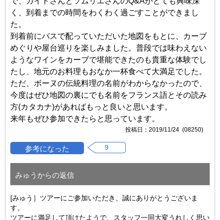
で、ガイドさんとソムリエさんのQ&Aがとても興味深
く、到着までの時間をわくわく過ごすことができまし
た。
到着前にバスで配っていただいた地図をもとに、カーブ
めぐりや屋台巡りを楽しみました。普段では味わえない
ようなワインをカーブで堪能できたのも貴重な体験でし
たし、地元のお料理もおなか一杯食べて大満足でした。
ただ、ボーヌの伝統料理の名前がわからなかったので、
今度はぜひ地図の裏にでも名前をフランス語とその読み
方(カタカナ)があればもっと良いと思います。
来年もぜひ参加できたらと思っています。
2019/11/24 (08250)
9
みゅうからの返信
[みゅう］ツアーにご参加いただき、誠にありがとうございま
す。
ツアーに満足して頂けたようで、スタッフ一同大変うれしく思い