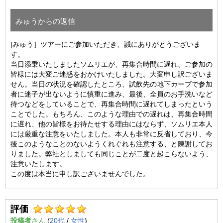
みゅうからの返信
[みゅう］ツアーにご参加いただき、誠にありがとうございま
す。
当日添乗いたしましたソムリエが、再集合時間に遅れ、ご参加の
皆様には大変ご迷惑をおかけいたしました。大変申し訳ございま
せん。当日の状況を確認したところ、試飲先の地下カーブで参加
者に迷子が出ないように慎重に進み、最後、全員のお手洗いなど
待つなどをしていることで、再集合時間に遅れてしまったという
ことでした。もちろん、このような理由での遅れは、再集合時間
に遅れ、他の皆様をお待たせする理由にはならず、ソムリエ本人
には厳重な注意をいたしました。本人も非常に反省しており、今
後このようなことのないようくれぐれも注意する、と陳謝してお
りました。弊社としましても同じことが二度と起こらないよう、
注意いたします。
この度は本当に申し訳ございませんでした。
評価
投稿者
(
20代
/
女性
)