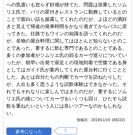
への気遣いも怠らず好感が持てた。問題は添乗したソム
リエ氏で、パリの星付きレストランに勤務しているとの
ことで面白い話も披露してくれたのだが、よほどの酒好
きと見えて帰途の発車時間をかなり過ぎてからバスに戻
ってきた。往路でもワインの知識を語ってくれたのだ
が、名物の屋台料理に関してはほとんど知らないとのこ
とであった。要するに飲む専門であるとのことである。
多くの参加者がソムリエ氏の回るカーヴ巡りについてい
ったが、朝早い出発で昼近くの現地到着で空腹である身
としてはガイド氏が案内してくれた屋台村に行くことと
した。あとは自分たちの判断でカーヴを訪ねたりした
が、人出も多く思うような試飲体験はできなかった。そ
れでもそれなりに楽しんではきたのだが、要するにソム
リエ氏の後についてカーヴをいくつも回り、ひたすら試
飲を重ねたいという人には良いツアーなのかもしれな
い。
2019/11/19 (08222)
7