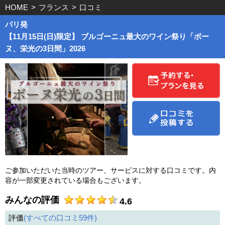
HOME
>
フランス
>
口コミ
パリ発
【11月15日(日)限定】 ブルゴーニュ最大のワイン祭り「ボー
ヌ、栄光の3日間」2026
ご参加いただいた当時のツアー、サービスに対する口コミです。内
容が一部変更されている場合もございます。
みんなの評価
4.6
評価
すべての口コミ
59
件