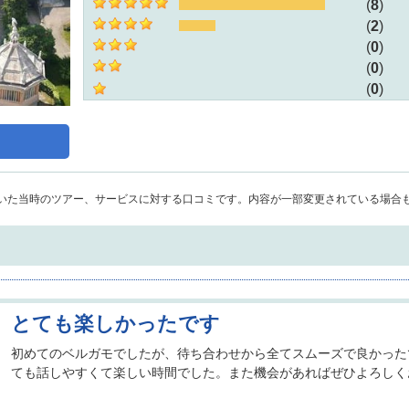
8
2
0
0
0
年代
性別
いた当時のツアー、サービスに対する口コミです。内容が一部変更されている場合
60代以上
男性
50代
女性
40代
30代
20代
とても楽しかったです
10代
初めてのベルガモでしたが、待ち合わせから全てスムーズで良かった
ても話しやすくて楽しい時間でした。また機会があればぜひよろしく