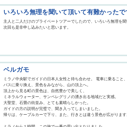
いろいろ無理を聞いて頂いて有難かったで
主人と二人だけのプライベートツアーでしたので、いろいろ無理を聞
次回も是非申し込みたいと思います。
ベルガモ
ミラノ中央駅でガイドの日本人女性と待ち合わせ。 電車に乗ること
バスに乗り換え、景色をみながら、山の頂上へ。
頂上から見る町の景色は、自然豊かで美しく、
ミネラルウォーター、サンペレグリノの湧き出る地域だと実感。
大聖堂、石畳の街並み、とても素晴らしかった。
ガイドの方の説明が完璧で、聞き入ってしまいました。
帰りは、ケーブルカーで下り、また、行きとは違う景色が広がります
ミラノから１時間。この旅で一番の思い出となりました。