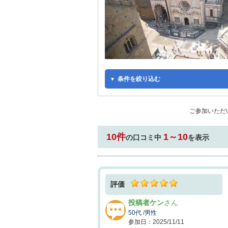
条件を絞り込む
同行者
ご参加いただ
10件
友人
1～10
の口コミ中
を表示
夫婦・カップル
家族
家族（幼児）
ひとりで
評価
投稿者ケン
50代
/
男性
2025/11/11