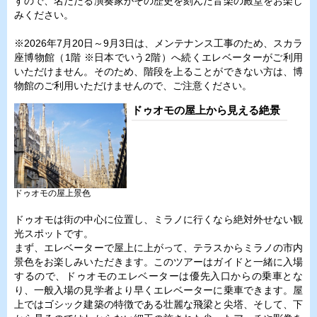
すので、名だたる演奏家がその歴史を刻んだ音楽の殿堂をお楽し
みください。
※2026年7月20日～9月3日は、メンテナンス工事のため、スカラ
座博物館（1階 ※日本でいう2階）へ続くエレベーターがご利用
いただけません。そのため、階段を上ることができない方は、博
物館のご利用いただけませんので、ご注意ください。
ドゥオモの屋上から見える絶景
ドゥオモの屋上景色
ドゥオモは街の中心に位置し、ミラノに行くなら絶対外せない観
光スポットです。
まず、エレベーターで屋上に上がって、テラスからミラノの市内
景色をお楽しみいただきます。このツアーはガイドと一緒に入場
するので、ドゥオモのエレベーターは優先入口からの乗車とな
り、一般入場の見学者より早くエレベーターに乗車できます。屋
上ではゴシック建築の特徴である壮麗な飛梁と尖塔、そして、下