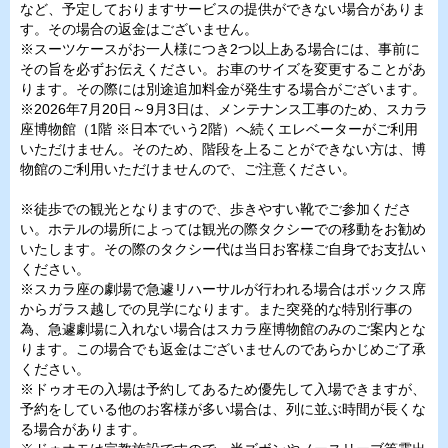
など、予定しておりますサービスの提供ができない場合がありま
す。その場合の返金はございません。
※スーツケースがお一人様につき2つ以上ある場合には、事前に
その旨を必ずお伝えください。お車のサイズを変更することがあ
ります。その際には別途追加料金が発生する場合がございます。
※2026年7月20日～9月3日は、メンテナンス工事のため、スカラ
座博物館（1階 ※日本でいう2階）へ続くエレベーターがご利用
いただけません。そのため、階段を上ることができない方は、博
物館のご利用いただけませんので、ご注意ください。
※徒歩での観光となりますので、歩きやすい靴でご参加くださ
い。ホテルの場所によっては観光の際タクシーでの移動をお勧め
いたします。その際のタクシー代は当日お客様ご自身でお支払い
ください。
※スカラ座の劇場で急遽リハーサルが行われる場合はボックス席
からガラス越しでの見学になります。また突発的な特別行事の
為、急遽劇場に入れない場合はスカラ座博物館のみのご案内とな
ります。この場合でも返金はございませんのであらかじめご了承
ください。
※ドゥオモの入場は予約してあるため優先して入場できますが、
予約をしている他のお客様が多い場合は、列に並ぶ時間が長くな
る場合があります。