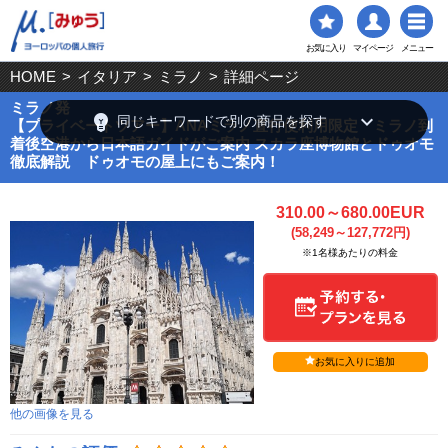
お気に入り
マイページ
メニュー
HOME
>
イタリア
>
ミラノ
>
詳細ページ
ミラノ発
emoji_objects
keyboard_arrow_down
同じキーワードで別の商品を探す
【プライベートツアー】ANAミラノ直行便利用限定 ミラノ到
着後空港から日本語ガイドがご案内 スカラ座博物館とドゥオモ
徹底解説 ドゥオモの屋上にもご案内！
310.00～680.00EUR
(58,249～127,772円)
※1名様あたりの料金
お気に入りに追加
他の画像を見る