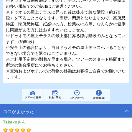
※ドゥオモは宗教施設ですので、半ズボンやノースリーブ等露出
の多い服装でのご参加はご遠慮ください。
※ドゥオモの屋上テラスに昇った後は徒歩で急な階段（約170
段）を下ることとなります。高所、閉所となりますので、高所恐
怖症、閉所恐怖症、妊娠中の方、松葉杖の方等、なんらかの健康
に問題がある方にはおすすめいたしません。
※ドゥオモの屋上テラスの最上部に昇る際は階段のみとなってい
ます。(約80段)
※安全上の都合により、当日ドゥオモの屋上テラスへ上ることが
できない場合でも返金はございません。
※ご利用予定便の到着が早まる場合、ツアーのスタート時間まで
所定の集合場所にてお待ちください。
※空港およびホテルでの荷物の移動はお客様ご自身でお願いいた
します。
ココがよかった！
Takako