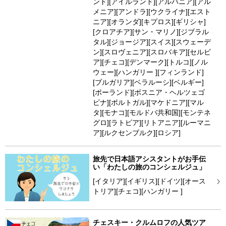
ンド][アイルランド][アルバニア][アル
メニア][アンドラ][ウクライナ][エスト
ニア][オランダ][キプロス][ギリシャ]
[クロアチア][サン・マリノ][ジブラル
タル][ジョージア][スイス][スウェーデ
ン][スロヴェニア][スロバキア][セルビ
ア][チェコ][デンマーク][トルコ][ノル
ウェー][ハンガリー ][フィンランド]
[ブルガリア][ベラルーシ][ベルギー]
[ポーランド][ボスニア・ヘルツェゴ
ビナ][ポルトガル][マケドニア][マル
タ][モナコ][モルドバ共和国][モンテネ
グロ][ラトビア][リトアニア][ルーマニ
ア][ルクセンブルク][ロシア]
旅先で日本語アシスタントがお手伝
い「わたしの旅のコンシェルジュ」
[イタリア][イギリス][ドイツ][オース
トリア][チェコ][ハンガリー ]
チェスキー・クルムロフの人気ツア