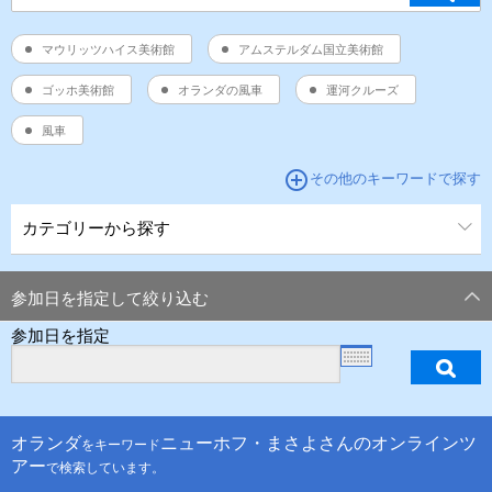
マウリッツハイス美術館
アムステルダム国立美術館
ゴッホ美術館
オランダの風車
運河クルーズ
風車
add_circle_outline
その他のキーワードで探す
カテゴリーから探す
参加日を指定して絞り込む
参加日を指定
オランダ
ニューホフ・まさよさんのオンラインツ
をキーワード
アー
で検索しています。