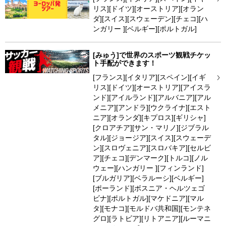
リス][ドイツ][オーストリア][オラン
ダ][スイス][スウェーデン][チェコ][ハ
ンガリー ][ベルギー][ポルトガル]
[みゅう]で世界のスポーツ観戦チケッ
ト手配ができます！
[フランス][イタリア][スペイン][イギ
リス][ドイツ][オーストリア][アイスラ
ンド][アイルランド][アルバニア][アル
メニア][アンドラ][ウクライナ][エスト
ニア][オランダ][キプロス][ギリシャ]
[クロアチア][サン・マリノ][ジブラル
タル][ジョージア][スイス][スウェーデ
ン][スロヴェニア][スロバキア][セルビ
ア][チェコ][デンマーク][トルコ][ノル
ウェー][ハンガリー ][フィンランド]
[ブルガリア][ベラルーシ][ベルギー]
[ポーランド][ボスニア・ヘルツェゴ
ビナ][ポルトガル][マケドニア][マル
タ][モナコ][モルドバ共和国][モンテネ
グロ][ラトビア][リトアニア][ルーマニ