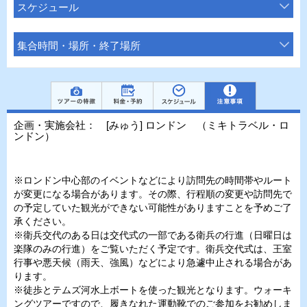
スケジュール
集合時間・場所・終了場所
企画・実施会社： [みゅう] ロンドン （ミキトラベル・ロ
ンドン）
※ロンドン中心部のイベントなどにより訪問先の時間帯やルート
が変更になる場合があります。その際、行程順の変更や訪問先で
の予定していた観光ができない可能性がありますことを予めご了
承ください。
※衛兵交代のある日は交代式の一部である衛兵の行進（日曜日は
楽隊のみの行進）をご覧いただく予定です。衛兵交代式は、王室
行事や悪天候（雨天、強風）などにより急遽中止される場合があ
ります。
※徒歩とテムズ河水上ボートを使った観光となります。ウォーキ
ングツアーですので、履きなれた運動靴でのご参加をお勧めしま