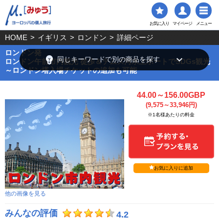
お気に入り
マイページ
メニュー
HOME
>
イギリス
>
ロンドン
>
詳細ページ
ロンドン発
emoji_objects
keyboard_arrow_down
同じキーワードで別の商品を探す
ロンドン午前市内観光 徒歩＆テムズ河水上ボートでSDGs観光
～ロンドン塔入場チケットの追加も可能
44.00～156.00GBP
(9,575～33,946円)
※1名様あたりの料金
お気に入りに追加
他の画像を見る
みんなの評価
4.2