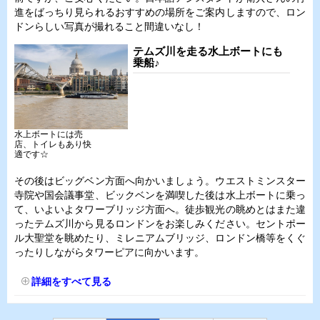
進をばっちり見られるおすすめの場所をご案内しますので、ロン
ドンらしい写真が撮れること間違いなし！
テムズ川を走る水上ボートにも
乗船♪
水上ボートには売
店、トイレもあり快
適です☆
その後はビッグベン方面へ向かいましょう。ウエストミンスター
寺院や国会議事堂、ビックベンを満喫した後は水上ボートに乗っ
て、いよいよタワーブリッジ方面へ。徒歩観光の眺めとはまた違
ったテムズ川から見るロンドンをお楽しみください。セントポー
ル大聖堂を眺めたり、ミレニアムブリッジ、ロンドン橋等をくぐ
ったりしながらタワーピアに向かいます。
詳細をすべて見る