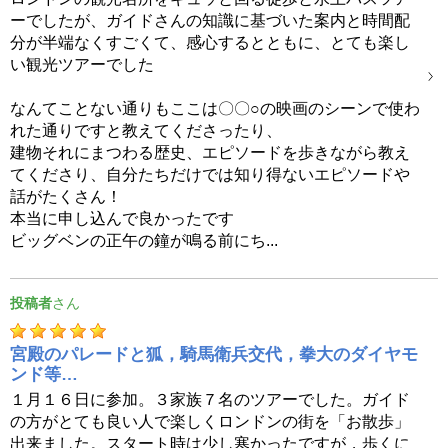
ーでしたが、ガイドさんの知識に基づいた案内と時間配
分が半端なくすごくて、感心するとともに、とても楽し
い観光ツアーでした
なんてことない通りもここは〇〇○の映画のシーンで使わ
れた通りですと教えてくださったり、
建物それにまつわる歴史、エピソードを歩きながら教え
てくださり、自分たちだけでは知り得ないエピソードや
話がたくさん！
本当に申し込んで良かったです
ビッグベンの正午の鐘が鳴る前にち...
投稿者
宮殿のパレードと狐，騎馬衛兵交代，拳大のダイヤモ
ンド等…
１月１６日に参加。３家族７名のツアーでした。ガイド
の方がとても良い人で楽しくロンドンの街を「お散歩」
出来ました。スタート時は少し寒かったですが，歩くに