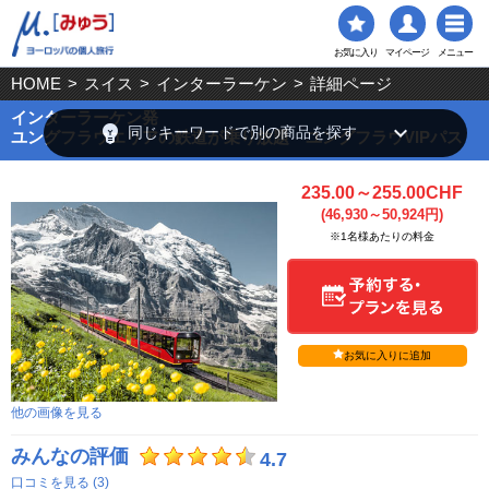
お気に入り
マイページ
メニュー
HOME
>
スイス
>
インターラーケン
>
詳細ページ
インターラーケン発
emoji_objects
keyboard_arrow_down
同じキーワードで別の商品を探す
ユングフラウエリアの鉄道が乗り放題 ユングフラウVIPパス
235.00～255.00CHF
(46,930～50,924円)
※1名様あたりの料金
お気に入りに追加
他の画像を見る
みんなの評価
4.7
口コミを見る (3)