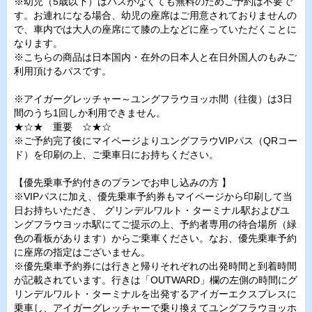
※幼児（5歳以下）はパスがなくても無料のためご予約は不要で
す。お連れになる場合、幼児の座席はご用意されておりませんの
で、車内では大人の座席にて膝の上などに座っていただくことに
なります。
※こちらの商品は日本国内・在外の日本人と在日外国人のもみご
利用頂けるパスです。
※アイガーグレッチャー～ユングフラウヨッホ間（往復）は3日
間のうち1回しか利用できません。
★☆★ 重要 ☆★☆
※ご予約完了後にマイページよりユングフラウVIPパス（QRコー
ド）を印刷の上、ご乗車日にお持ちください。
【優先乗車予約付きのプランでお申し込みの方 】
※VIPパスに加え、優先乗車予約券もマイページから印刷して当
日お持ちいただき、 グリンデルワルト・ターミナル駅およびユ
ングフラウヨッホ駅にてご提示の上、予約者専用の待合場所（緑
色の看板があります）からご乗車ください。なお、優先乗車予約
に座席の指定はございません。
※優先乗車予約券には行きと帰りそれぞれの出発時間と到着時間
が記載されています。行きは「OUTWARD」欄の左側の時間にグ
リンデルワルト・ターミナルを出発するアイガーエクスプレスに
乗車し、アイガーグレッチャーで乗り換えてユングフラウヨッホ