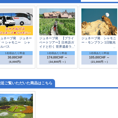
ジュネーブ発 ジュネー
ジュネーブ発 【プライ
ジュネーブ発 シャモニ
 ⇒ シャモニー シャ
ベートツアー】日本語ガ
ー・モンブラン 1日観光
トルバス
イドと行く 世界遺産ラヴ
ォーの村めぐり半日観光
1名様あたり料金
1名様あたり料金
1名様あたり料金
～ワイン試飲付
30.00CHF
174.00CHF ～
105.00CHF ～
（6,000円）
（34,800円 ～）
（21,000円 ～）
最近ご覧いただいた商品はこちら