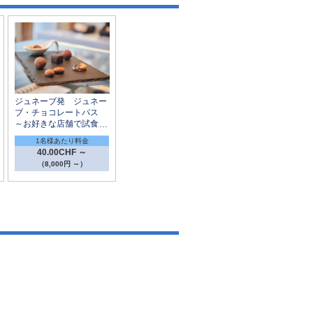
ジュネーブ発 ジュネー
ブ・チョコレートパス
～お好きな店舗で試食が
できるクーポン付き～
1名様あたり料金
40.00CHF ～
（8,000円 ～）