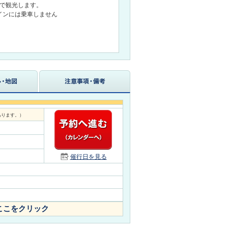
歩で観光します。
インには乗車しません
あります。）
催行日を見る
ここをクリック