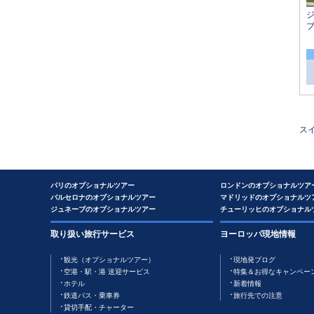
ス
パリのオプショナルツアー
ロンドンのオプショナルツア
バルセロナのオプショナルツアー
マドリッドのオプショナルツ
ジュネーブのオプショナルツアー
チューリッヒのオプショナル
取り扱い旅行サービス
ヨーロッパ現地情報
観光（オプショナルツアー）
現地発ブログ
空港・駅・港 送迎サービス
特集＆お得なキャンペー
ホテル
新着情報
鉄道バス・乗車券
旅行先での注意
貸切手配・チャーター