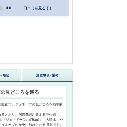
4.0
口コミを見る (
1
)
ブの見どころを巡る
国際都市、ジュネーブの見どころを効率的
れるとおり、国際機関が集まる中心部
ジェ・ドー(Jet d'Eau)」（大噴水）や
ジュネーブの歴史に触れられる旧市街をレ