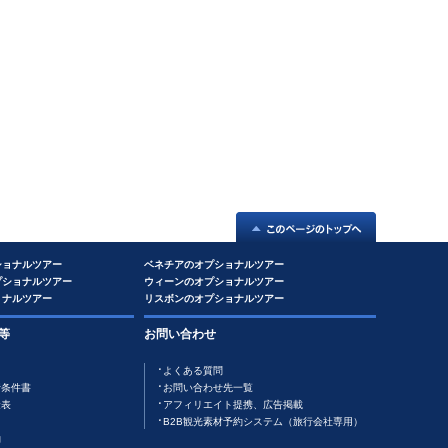
ショナルツアー
ベネチアのオプショナルツアー
プショナルツアー
ウィーンのオプショナルツアー
ョナルツアー
リスボンのオプショナルツアー
等
お問い合わせ
よくある質問
行条件書
お問い合わせ先一覧
金表
アフィリエイト提携、広告掲載
B2B観光素材予約システム（旅行会社専用）
約