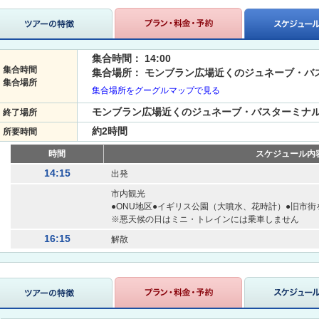
集合時間： 14:00
集合時間
集合場所： モンブラン広場近くのジュネーブ・バスターミ
集合場所
集合場所をグーグルマップで見る
モンブラン広場近くのジュネーブ・バスターミナル（Gar
終了場所
約2時間
所要時間
時間
スケジュール内
14:15
出発
市内観光
●ONU地区●イギリス公園（大噴水、花時計）●旧市
※悪天候の日はミニ・トレインには乗車しません
16:15
解散