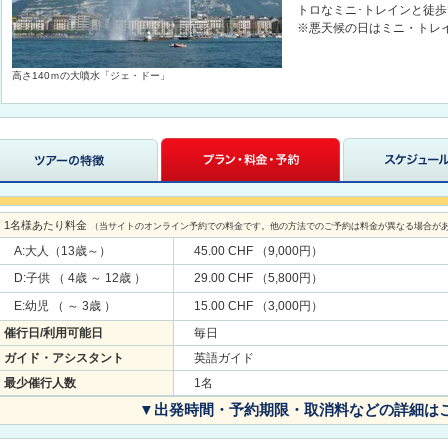
トロなミニ･トレインと徒
※悪天候の日はミニ・トレ
高さ140ｍの大噴水「ジェ・ドー」
1名様あたり料金
（当サイトのオンライン予約での料金です。他の方法でのご予約は料金が異なる場合が
A:大人（13歳～）
45.00 CHF （9,000円）
D:子供 （ 4歳 ～ 12歳 ）
29.00 CHF （5,800円）
E:幼児 （ ～ 3歳 ）
15.00 CHF （3,000円）
催行日/利用可能日
毎日
ガイド・アシスタント
英語ガイド
最少催行人数
1名
▼出発時間・予約期限・取消料などの詳細は