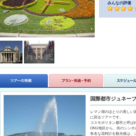
みんなの評価
国際都市ジュネー
レマン湖のほとりの美しい
に回るツアーです。
コスモポリタン都市と呼ば
ONU地区から、街のシンボル「
有名な花時計を観光後は、