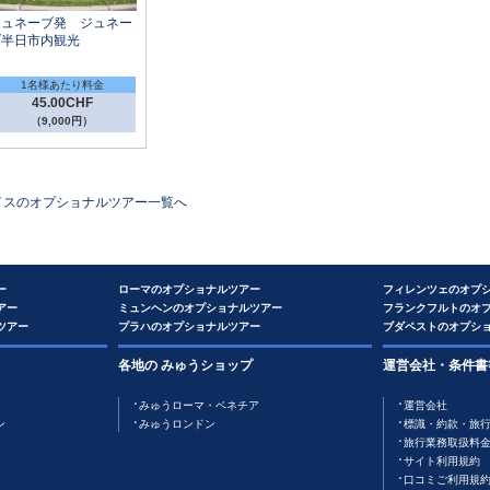
ジュネーブ発 ジュネー
ブ半日市内観光
1名様あたり料金
45.00CHF
（9,000円）
イス
のオプショナルツアー一覧へ
ー
ローマのオプショナルツアー
フィレンツェのオプ
アー
ミュンヘンのオプショナルツアー
フランクフルトのオ
ツアー
プラハのオプショナルツアー
ブダペストのオプシ
各地の みゅうショップ
運営会社・条件書
みゅうローマ・ベネチア
運営会社
ン
みゅうロンドン
標識・約款・旅
旅行業務取扱料
サイト利用規約
口コミご利用規