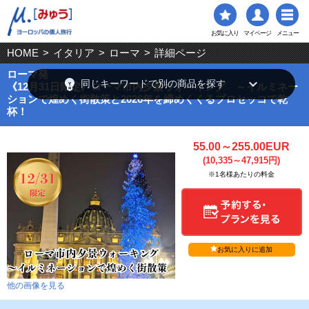
お気に入り
マイページ
メニュー
HOME
>
イタリア
>
ローマ
>
詳細ページ
ローマ発
emoji_objects
keyboard_arrow_down
同じキーワードで別の商品を探す
《12月31日限定》ローマ市内夕景ウォーキング ～イルミネー
ションで煌めく街散策と2026年を締めくくるプロセッコで乾
杯！
55.00～255.00EUR
(10,335～47,915円)
※1名様あたりの料金
お気に入りに追加
他の画像を見る