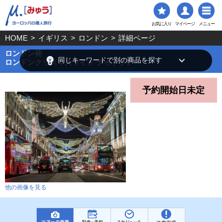
お気に入り
マイページ
メニュー
HOME
>
イギリス
>
ロンドン
>
詳細ページ
ロンドン発
emoji_objects
keyboard_arrow_down
同じキーワードで別の商品を探す
ロンドンクリスマスライト ナイトツアー
予約開始日未定
他の画像を見る