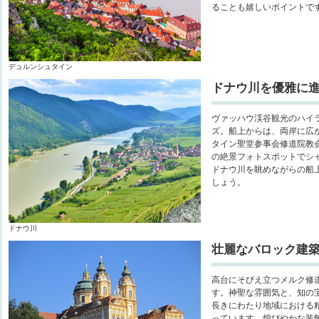
ることも嬉しいポイントで
デュルンシュタイン
ドナウ川を優雅に
ヴァッハウ渓谷観光のハイ
ズ。船上からは、両岸に広
タイン聖堂参事会修道院教
の絶景フォトスポットでシ
ドナウ川を眺めながらの船
しょう。
ドナウ川
壮麗なバロック建
高台にそびえ立つメルク修
す。神聖な雰囲気と、知の
長きにわたり地域における
っています。煌びやかな装