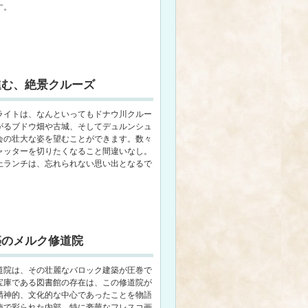
す。
進む、絶景クルーズ
ライトは、なんといってもドナウ川クルー
がるブドウ畑や古城、そしてデュルンシュ
会の壮大な姿を望むことができます。数々
ャッターを切りたくなること間違いなし。
上ランチは、忘れられない思い出となるで
築のメルク修道院
道院は、その壮麗なバロック建築が圧巻で
宝庫である図書館の存在は、この修道院が
精神的、文化的な中心であったことを物語
飾で彩られた内部、特に豪華なフレスコ画