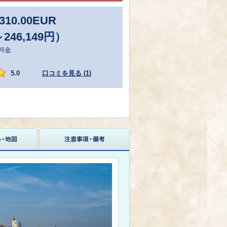
310.00
EUR
～246,149円）
料金
5.0
口コミを見る (
1
)