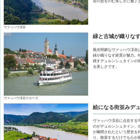
谷の息をのむ美しさに魅了
ヴァッハウ渓谷
緑と古城が織りな
風光明媚なヴァッハウ渓谷
緑が織りなす絶景が魅力。
残すデュルンシュタインの
る美しさです。
ヴァッハウ渓谷クルーズ
絵になる街並みデ
ヴァッハウ渓谷に点在する
のがデュルンシュタイン。
が幽閉されたという歴史を
り、散策するだけでも心が