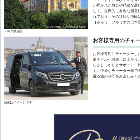
が描かれた教会や精緻な装
して、世界的に有名な図書
れており、その壮観な内観
［みゅう］プルミエの日本
メルク修道院
お客様専用のチャ
お客様専用にチャーターし
泊ホテルへお迎えに上がり
などしっかりとサポート、
す。快適なチャーター車で
躍る旅の時間をお楽しみく
画像はイメージです