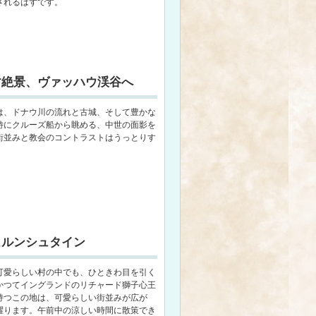
されるはずです。
す絶景、ヴァッハウ渓谷へ
は、ドナウ川の流れと古城、そして豊かな
特にクルーズ船から眺める、中世の面影を
街並みと教会のコントラストはうっとりす
ュルンシュタイン
可愛らしい村の中でも、ひときわ目を引く
かつてイングランドのリチャード獅子心王
持つこの地は、可愛らしい街並みが広が
躍ります。午前中の涼しい時間に散策でき