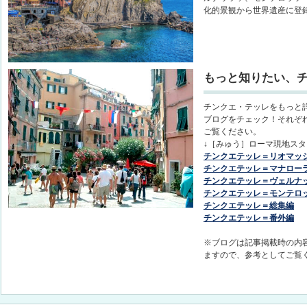
化的景観から世界遺産に登
もっと知りたい、
チンクエ・テッレをもっと
ブログをチェック！それぞ
ご覧ください。
↓［みゅう］ローマ現地ス
チンクエテッレ＝リオマッ
チンクエテッレ＝マナロー
チンクエテッレ＝ヴェルナ
チンクエテッレ＝モンテロ
チンクエテッレ＝総集編
チンクエテッレ＝番外編
※ブログは記事掲載時の内
ますので、参考としてご覧