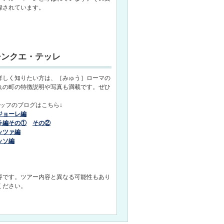
録されています。
チンクエ・テッレ
詳しく知りたい方は、［みゅう］ローマの
れの町の特徴説明や写真も満載です。ぜひ
タッフのブログはこちら↓
ジョーレ編
ラ編その①
その②
ッツァ編
ッソ編
容です。ツアー内容と異なる可能性もあり
ください。