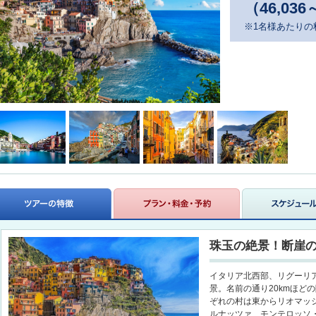
（46,036
※1名様あたりの
珠玉の絶景！断崖
イタリア北西部、リグーリ
景。名前の通り20kmほど
ぞれの村は東からリオマッ
ルナッツァ、モンテロッソ