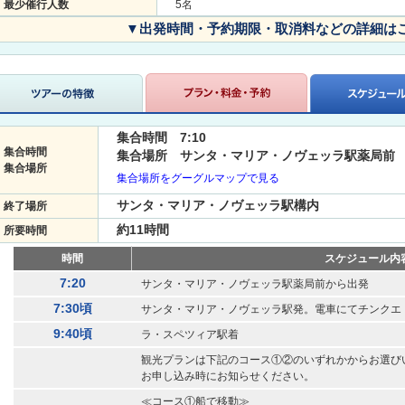
最少催行人数
5名
▼出発時間・予約期限・取消料などの詳細は
集合時間 7:10
集合時間
集合場所 サンタ・マリア・ノヴェッラ駅薬局前
集合場所
集合場所をグーグルマップで見る
サンタ・マリア・ノヴェッラ駅構内
終了場所
約11時間
所要時間
時間
スケジュール内
7:20
サンタ・マリア・ノヴェッラ駅薬局前から出発
7:30頃
サンタ・マリア・ノヴェッラ駅発。電車にてチンクエ
9:40頃
ラ・スペツィア駅着
観光プランは下記のコース①②のいずれかからお選び
お申し込み時にお知らせください。
≪コース①船で移動≫