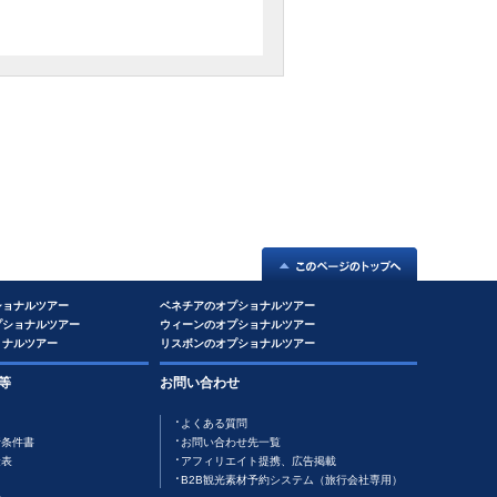
ショナルツアー
ベネチアのオプショナルツアー
プショナルツアー
ウィーンのオプショナルツアー
ョナルツアー
リスボンのオプショナルツアー
等
お問い合わせ
よくある質問
行条件書
お問い合わせ先一覧
金表
アフィリエイト提携、広告掲載
B2B観光素材予約システム（旅行会社専用）