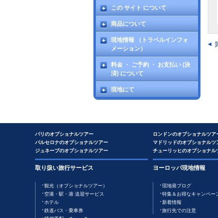
この サイト について
商品について
現地情報 （トラベルインフォ
メーション）
料金 ・ ご予約 ・ お支払い (決
済) について
現地にて
パリのオプショナルツアー
ロンドンのオプショナルツア
バルセロナのオプショナルツアー
マドリッドのオプショナルツ
ジュネーブのオプショナルツアー
チューリッヒのオプショナル
取り扱い旅行サービス
ヨーロッパ現地情報
観光（オプショナルツアー）
現地発ブログ
空港・駅・港 送迎サービス
特集＆お得なキャンペー
ホテル
新着情報
鉄道バス・乗車券
旅行先での注意