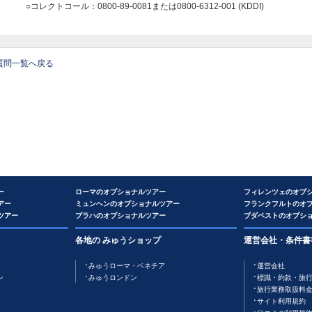
○コレクトコール：0800-89-0081または0800-6312-001 (KDDI)
質問一覧へ戻る
ー
ローマのオプショナルツアー
フィレンツェのオプ
アー
ミュンヘンのオプショナルツアー
フランクフルトのオ
ツアー
プラハのオプショナルツアー
ブダペストのオプシ
各地の みゅうショップ
運営会社・条件書
みゅうローマ・ベネチア
運営会社
ン
みゅうロンドン
標識・約款・旅
旅行業務取扱料
サイト利用規約