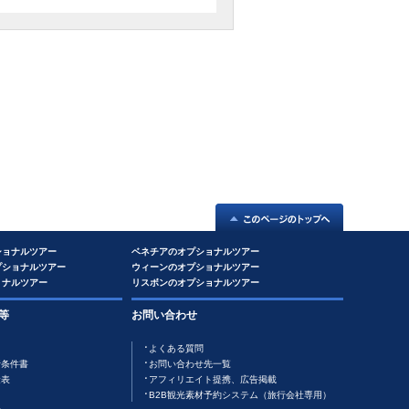
ショナルツアー
ベネチアのオプショナルツアー
プショナルツアー
ウィーンのオプショナルツアー
ョナルツアー
リスボンのオプショナルツアー
等
お問い合わせ
よくある質問
行条件書
お問い合わせ先一覧
金表
アフィリエイト提携、広告掲載
B2B観光素材予約システム（旅行会社専用）