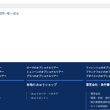
質問一覧へ戻る
ー
ローマのオプショナルツアー
フィレンツェのオプ
アー
ミュンヘンのオプショナルツアー
フランクフルトのオ
ツアー
プラハのオプショナルツアー
ブダペストのオプシ
各地の みゅうショップ
運営会社・条件書
みゅうローマ・ベネチア
運営会社
ン
みゅうロンドン
標識・約款・旅
旅行業務取扱料
サイト利用規約