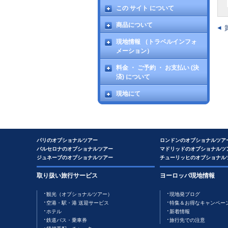
この サイト について
商品について
現地情報 （トラベルインフォ
メーション）
料金 ・ ご予約 ・ お支払い (決
済) について
現地にて
パリのオプショナルツアー
ロンドンのオプショナルツア
バルセロナのオプショナルツアー
マドリッドのオプショナルツ
ジュネーブのオプショナルツアー
チューリッヒのオプショナル
取り扱い旅行サービス
ヨーロッパ現地情報
観光（オプショナルツアー）
現地発ブログ
空港・駅・港 送迎サービス
特集＆お得なキャンペー
ホテル
新着情報
鉄道バス・乗車券
旅行先での注意