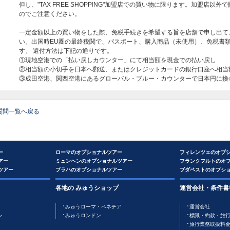
但し、"TAX FREE SHOPPING"加盟店での買い物に限ります。加盟店
のでご注意ください。
一定金額以上の買い物をした際、免税手続きを希望する旨を店舗で申し出て
い。出国時EU圏の最終税関で、パスポート、購入商品（未使用）、免税書
す。 還付方法は下記の通りです。
①現地空港での「払い戻しカウンター」にて相当額を現金での払い戻し
②相当額の小切手を日本へ郵送、またはクレジットカードの銀行口座へ相当
③成田空港、関西空港にあるグローバル・ブルー・カウンターで日本円に換
質問一覧へ戻る
ー
ローマのオプショナルツアー
フィレンツェのオプ
アー
ミュンヘンのオプショナルツアー
フランクフルトのオ
ツアー
プラハのオプショナルツアー
ブダペストのオプシ
各地の みゅうショップ
運営会社・条件書
みゅうローマ・ベネチア
運営会社
ン
みゅうロンドン
標識・約款・旅
旅行業務取扱料