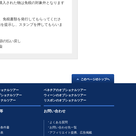
以外で購入された物は免税の対象外となります
、免税書類を発行してもらってくださ
類を提示し、スタンプを押してもらいま
額の払い戻し
金
ショナルツアー
ベネチアのオプショナルツアー
プショナルツアー
ウィーンのオプショナルツアー
ョナルツアー
リスボンのオプショナルツアー
等
お問い合わせ
よくある質問
行条件書
お問い合わせ先一覧
金表
アフィリエイト提携、広告掲載