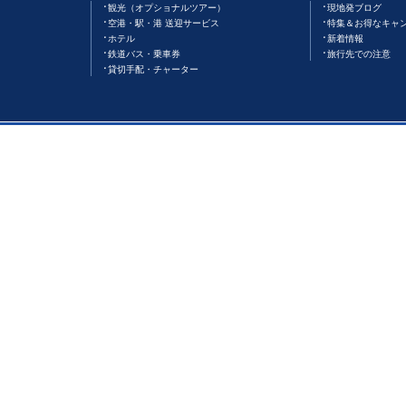
観光（オプショナルツアー）
現地発ブログ
空港・駅・港 送迎サービス
特集＆お得なキャ
ホテル
新着情報
鉄道バス・乗車券
旅行先での注意
貸切手配・チャーター